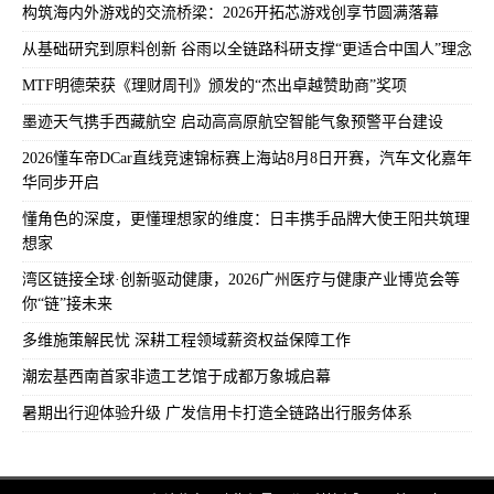
构筑海内外游戏的交流桥梁：2026开拓芯游戏创享节圆满落幕
从基础研究到原料创新 谷雨以全链路科研支撑“更适合中国人”理念
MTF明德荣获《理财周刊》颁发的“杰出卓越赞助商”奖项
墨迹天气携手西藏航空 启动高高原航空智能气象预警平台建设
2026懂车帝DCar直线竞速锦标赛上海站8月8日开赛，汽车文化嘉年
华同步开启
懂角色的深度，更懂理想家的维度：日丰携手品牌大使王阳共筑理
想家
湾区链接全球·创新驱动健康，2026广州医疗与健康产业博览会等
你“链”接未来
多维施策解民忧 深耕工程领域薪资权益保障工作
潮宏基西南首家非遗工艺馆于成都万象城启幕
暑期出行迎体验升级 广发信用卡打造全链路出行服务体系