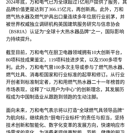
2024年底，万和电气已为全球超过1亿用户提供了服务，其
品牌价值更是达到了366.15亿元，再创新高。此外，万和
燃气热水器及燃气炉具出口量连续多年位居行业前茅，并
被世界权威独立调研机构英国建筑服务研究与信息协会
（BSRIA）认证为“全球十大热水器品牌”之一，国际影响
力持续提升。
截至目前，万和电气在厨卫电器领域拥有10大创新平台，
80项科技成果鉴定，119项科技进步奖，以及3500多项专
利。此外，万和电气曾100多次主导或参与了燃气热水器、
燃气灶具、消毒柜国家和行业标准的起草和修订。从行业
开创者到标准制定者，万和用燃气热水器二十一年榜首的
市场表现，诠释了“以用户为中心”的创新理念，其发展历
程成为中国制造业从跟跑到领跑的生动注脚。
面向未来，万和电气表示将以打造“全球燃气具领导品牌”
为航向标，继续肩负“厨电行业标杆”的责任与担当，坚持
技术创新和智能化、数字化变革的发展方向，快速响应市
场需求的变化，为消费者提供更智能、节能、健康的厨卫