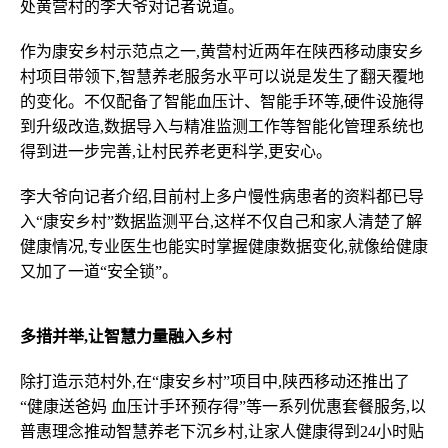
处黄营村的李大爷对记者说道。
作为康安乡村示范点之一,黄营村近两年在陕西移动康安乡
村项目带领下,智慧养老服务水平可以说是发生了翻天覆地
的变化。不仅配备了智能血压计、智能手环等,硬件设施得
到升级改造,数据导入与精准监测工作等智能化管理系统也
得到进一步完善,让村民养老更科学,更安心。
李大爷向记者介绍,目前村上多户慢性病患者的资料都已导
入“康安乡村”数据监测平台,这样不仅自己和家人清楚了解
健康情况,专业医生也能实时掌握健康数据变化,就像给健康
又加了一道“安全锁”。
多措并举,让智慧力量融入乡村
除打造示范村外,在“康安乡村”项目中,陕西移动还推出了
“健康送爸妈 血压计手环预存得”等一系列优惠套餐服务,以
普惠理念推动智慧养老下沉乡村,让家人健康得到24小时贴