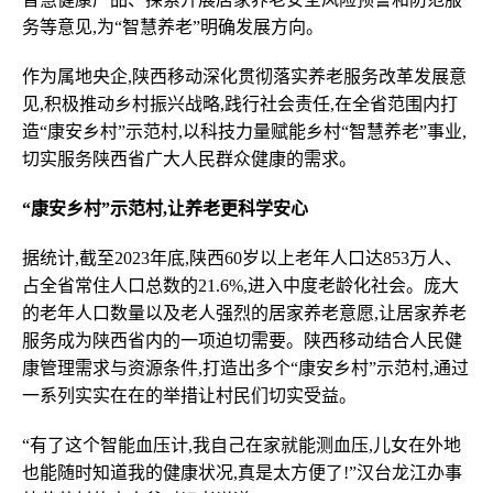
务等意见,为“智慧养老”明确发展方向。
作为属地央企,陕西移动深化贯彻落实养老服务改革发展意
见,积极推动乡村振兴战略,践行社会责任,在全省范围内打
造“康安乡村”示范村,以科技力量赋能乡村“智慧养老”事业,
切实服务陕西省广大人民群众健康的需求。
“康安乡村”示范村,让养老更科学安心
据统计,截至2023年底,陕西60岁以上老年人口达853万人、
占全省常住人口总数的21.6%,进入中度老龄化社会。庞大
的老年人口数量以及老人强烈的居家养老意愿,让居家养老
服务成为陕西省内的一项迫切需要。陕西移动结合人民健
康管理需求与资源条件,打造出多个“康安乡村”示范村,通过
一系列实实在在的举措让村民们切实受益。
“有了这个智能血压计,我自己在家就能测血压,儿女在外地
也能随时知道我的健康状况,真是太方便了!”汉台龙江办事