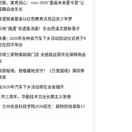
智，美育润心：vivo 2026“童画未来夏令营”让
童趣自由生长
希望慈善基金以红色教育点亮边关少年梦
天地“偶遇”非遗鱼汤面！东台西溪文旅新落子
袭 | 2026年吉林省汽车下乡活动启动仪式将于8
2日在四平举办
新增三家物美超值门店 全链路运营优化保障商品
比
高原秘境，致敬藏地坚守！《万里国境》第四季
收官
省2026年汽车下乡活动将在全省铺开
上市三周年，华勤技术交出长期主义答卷
！兰州信息科技学院2026招生：超特控线录取13