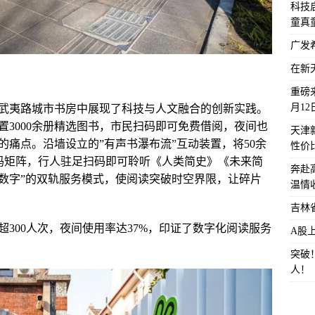
科技启
童真
广发
在新
重磅来
月1
武夷路城市书房中展现了科技与人文融合的创新实践。
置3000余册精选图书，市民扫码即可免费借阅，夜间也
天津
痛点。沿墙设立的”有声书瀑布流”互动装置，将50余
性价
维码矩阵，行人驻足扫码即可聆听《人类简史》《未来简
奔赴
+数字”的双轨服务模式，使阅读突破时空界限，让碎片
温情
吉林
300人次，夜间使用率达37%，印证了数字化阅读服务
A股
突破
人！