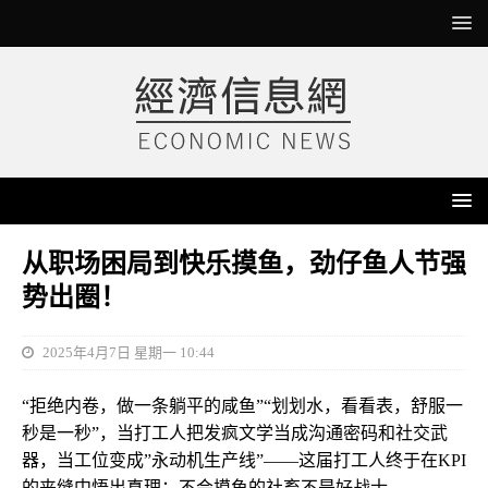
从职场困局到快乐摸鱼，劲仔鱼人节强
势出圈！
2025年4月7日 星期一 10:44
“拒绝内卷，做一条躺平的咸鱼”“划划水，看看表，舒服一
秒是一秒”，当打工人把发疯文学当成沟通密码和社交武
器，当工位变成”永动机生产线”——这届打工人终于在KPI
的夹缝中悟出真理：不会摸鱼的社畜不是好战士。