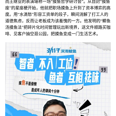
而王继业的表演堪称一场“摸鱼哲学研讨会”。从自封“摸鱼
座”的星座梗开始，他就把职场摸鱼上升到了资本博弈的高
度。用“水滴愁”形容工资单的段子，瞬间消解了打工人的
道德焦虑，反而让老板成为该羞愧的一方。他发明的“鲫鱼
汤摸鱼法”把碎片化时间管理玩出新境界，送文件顺路买咖
啡、见客户抽空逛公园，把摸鱼变成一门生活艺术。