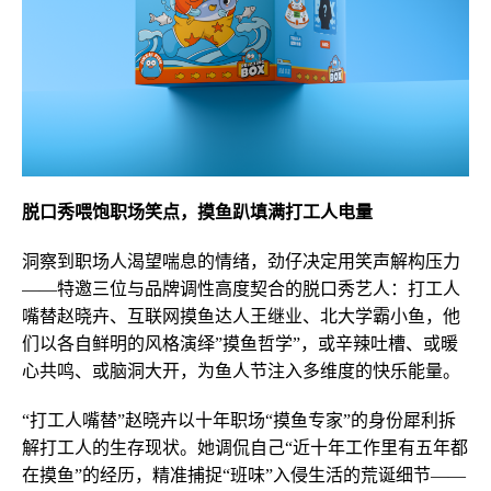
脱口秀喂饱职场笑点，摸鱼趴填满打工人电量
洞察到职场人渴望喘息的情绪，劲仔决定用笑声解构压力
——特邀三位与品牌调性高度契合的脱口秀艺人：打工人
嘴替赵晓卉、互联网摸鱼达人王继业、北大学霸小鱼，他
们以各自鲜明的风格演绎”摸鱼哲学”，或辛辣吐槽、或暖
心共鸣、或脑洞大开，为鱼人节注入多维度的快乐能量。
“打工人嘴替”赵晓卉以十年职场“摸鱼专家”的身份犀利拆
解打工人的生存现状。她调侃自己“近十年工作里有五年都
在摸鱼”的经历，精准捕捉“班味”入侵生活的荒诞细节——