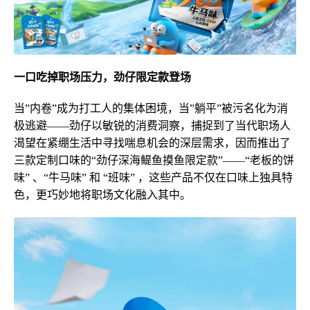
一口吃掉职场压力，劲仔限定款登场
当”内卷”成为打工人的集体困境，当”躺平”被污名化为消
极逃避——劲仔以敏锐的消费洞察，捕捉到了当代职场人
渴望在紧绷生活中寻找喘息机会的深层需求，因而推出了
三款定制口味的“劲仔深海鳀鱼摸鱼限定款”——“老板的饼
味” 、“牛马味” 和 “班味” ，这些产品不仅在口味上独具特
色，更巧妙地将职场文化融入其中。