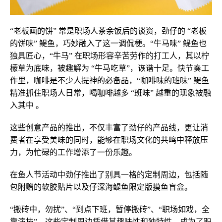
“老板画的饼” 常是职场人茶余饭后的谈资，劲仔的 “老板
的饼味” 鳀鱼，巧妙融入了这一调侃梗。“牛马味” 鳀鱼也
独具匠心，“牛马” 在职场形容辛苦劳作的打工人，其以柠
檬草为底味，被趣解为 “牛马吃草”，诙谐十足。快节奏工
作里，咖啡是不少人提神的必备品，“咖啡味的班味” 鳀鱼
精准抓住职场人日常，喝咖啡越多 “班味” 越重的现象被融
入其中 。
这些创意产品的推出，不仅丰富了劲仔的产品线，更让消
费者在享受美味的同时，能够在职场文化的共鸣中释放压
力，为忙碌的工作增添了一份乐趣。
在鱼人节活动中劲仔推出了别具一格的定制周边，包括随
包附赠的软胶贴片以及仔深海鳀鱼限定版摸鱼盲盒。
“搬砖中，勿扰”、“到点下班，暂停搬砖”、“职场如戏，全
靠演技”，这些定制周边凭借其趣味性和独特性，成为了职