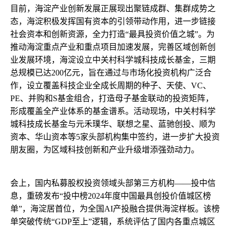
目前，海淀产业创新发展正展现出聚链成群、集群成势之
态，海淀积极发挥国有资本的引领带动作用，进一步链接
社会资本和创新资源，全力打造“最具投资价值之城”。为
推动海淀重点产业和重点项目加速发展，完善区域创新创
业发展环境，海淀设立中关村科学城科技成长基金，三期
总规模已达200亿元，旨在通过与市场化投资机构广泛合
作，设立覆盖科技企业全成长周期的种子、天使、VC、
PE、并购和S基金组合，打造母子基金联动的投资矩阵，
形成覆盖全产业体系的基金谱系。活动现场，中关村科学
城科技成长基金与元禾璞华、联想之星、蓝驰创投、顺为
资本、华山资本等5家头部机构集中签约，进一步扩大投资
朋友圈，为区域科技创新和产业升级增添强劲动力。
会上，国内私募股权投资领域头部第三方机构——投中信
息，重磅发布“投中榜2024年度中国最具创投价值城区榜
单”，海淀居首位，为全国AI产投融合提供海淀样板。该榜
单突破传统“GDP至上”逻辑，系统评估了国内各重点城区