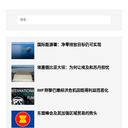
国际能源署：净零排放目标仍可实现
埃塞俄比亚大坝：为何让埃及和苏丹担忧
IMF称黎巴嫩经济危机因既得利益而恶化
东盟峰会及其加强区域贸易的势头