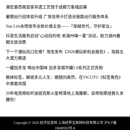
潮宏基西南首家非遗工艺馆于成都万象城启幕
暑期出行迎体验升级 广发信用卡打造全链路出行服务体系
Sun Life永明发布全新价值主张——「穿越世代，守护家业」
抖音生活服务启动“心动目的地·来湖州嗨一夏”活动，助力湖州暑
期文旅消费
下一个潮玩风口在哪？淘宝发布《2026潮玩新机会报告》，指路五
大潜力赛道
一罐加多宝 喝出中国味 加多宝城市罐2.0系列正式亮相
撕掉标签，解锁多元人生：跟随刘昊然，在VICUTU《标签角色》
中勇敢突围
20年电竞椅标杆迪锐克斯火星椅落地上海魔都，自带按摩拯救久坐
腰伤！
Copyright © 2026 经济信息网 上海经界互联网科技有限公司
沪ICP备
16040503号-8