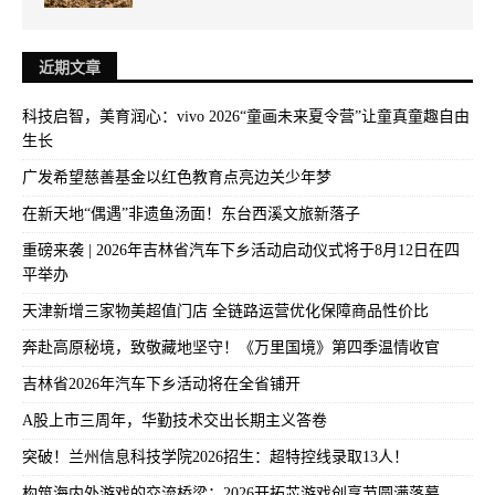
近期文章
科技启智，美育润心：vivo 2026“童画未来夏令营”让童真童趣自由
生长
广发希望慈善基金以红色教育点亮边关少年梦
在新天地“偶遇”非遗鱼汤面！东台西溪文旅新落子
重磅来袭 | 2026年吉林省汽车下乡活动启动仪式将于8月12日在四
平举办
天津新增三家物美超值门店 全链路运营优化保障商品性价比
奔赴高原秘境，致敬藏地坚守！《万里国境》第四季温情收官
吉林省2026年汽车下乡活动将在全省铺开
A股上市三周年，华勤技术交出长期主义答卷
突破！兰州信息科技学院2026招生：超特控线录取13人！
构筑海内外游戏的交流桥梁：2026开拓芯游戏创享节圆满落幕