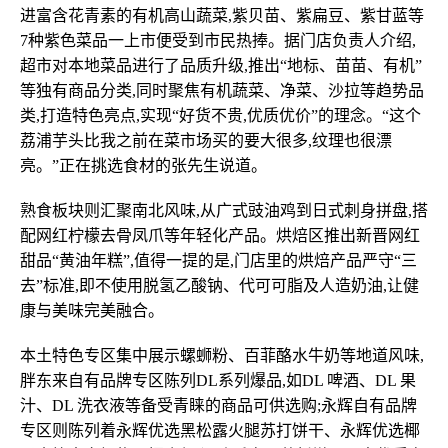
进富含花青素的有机高山蔬菜,紫贝苗、紫扁豆、紫甘蓝等
7种紫色菜品一上市便受到市民热捧。据门店负责人介绍,
超市对本地菜品进行了品质升级,推出“地标、苗苗、有机”
等独有商品分类,同时聚焦有机蔬菜、净菜、沙拉等趋势品
类,打造特色亮点,实现“好货不贵,优质优价”的理念。“这个
荔浦芋头比我之前在菜市场买的要大很多,纹理也很漂
亮。”正在挑选食材的张先生说道。
熟食板块则汇聚南北风味,从广式豉油鸡到日式刺身拼盘,搭
配网红柠檬去骨凤爪等年轻化产品。烘焙区推出新晋网红
甜品“黄油年糕”,值得一提的是,门店里的烘焙产品严守“三
去”标准,即不使用脱氢乙酸钠、代可可脂及人造奶油,让健
康与美味完美融合。
本土特色专区集中展示螺蛳粉、百菲酪水牛奶等地道风味,
胖东来自有品牌专区陈列DL系列爆品,如DL 啤酒、DL 果
汁、DL 洗衣液等备受青睐的商品可供选购;永辉自有品牌
专区则陈列着永辉优选黑松露火腿苏打饼干、永辉优选椰