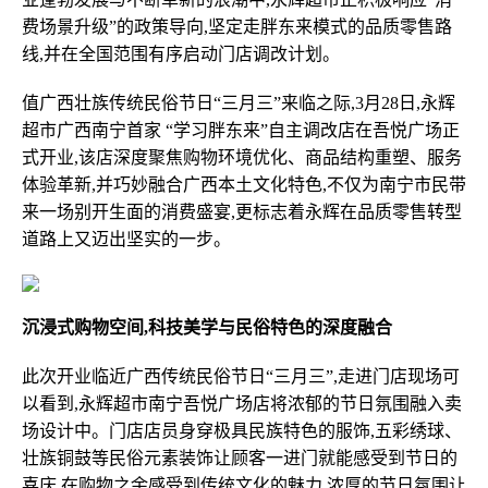
费场景升级”的政策导向,坚定走胖东来模式的品质零售路
线,并在全国范围有序启动门店调改计划。
值广西壮族传统民俗节日“三月三”来临之际,3月28日,永辉
超市广西南宁首家 “学习胖东来”自主调改店在吾悦广场正
式开业,该店深度聚焦购物环境优化、商品结构重塑、服务
体验革新,并巧妙融合广西本土文化特色,不仅为南宁市民带
来一场别开生面的消费盛宴,更标志着永辉在品质零售转型
道路上又迈出坚实的一步。
沉浸式购物空间,科技美学与民俗特色的深度融合
此次开业临近广西传统民俗节日“三月三”,走进门店现场可
以看到,永辉超市南宁吾悦广场店将浓郁的节日氛围融入卖
场设计中。门店店员身穿极具民族特色的服饰,五彩绣球、
壮族铜鼓等民俗元素装饰让顾客一进门就能感受到节日的
喜庆,在购物之余感受到传统文化的魅力,浓厚的节日氛围让