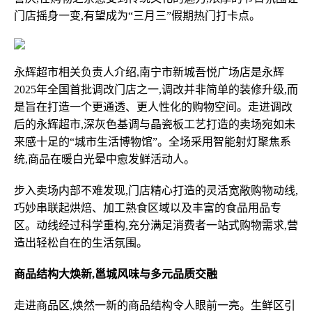
门店摇身一变,有望成为“三月三”假期热门打卡点。
永辉超市相关负责人介绍,南宁市新城吾悦广场店是永辉
2025年全国首批调改门店之一,调改并非简单的装修升级,而
是旨在打造一个更通透、更人性化的购物空间。走进调改
后的永辉超市,深灰色基调与晶瓷板工艺打造的卖场宛如未
来感十足的“城市生活博物馆”。全场采用智能射灯聚焦系
统,商品在暖白光晕中愈发鲜活动人。
步入卖场内部不难发现,门店精心打造的灵活宽敞购物动线,
巧妙串联起烘焙、加工熟食区域以及丰富的食品用品专
区。动线经过科学重构,充分满足消费者一站式购物需求,营
造出轻松自在的生活氛围。
商品结构大焕新,邕城风味与多元品质交融
走进商品区,焕然一新的商品结构令人眼前一亮。生鲜区引