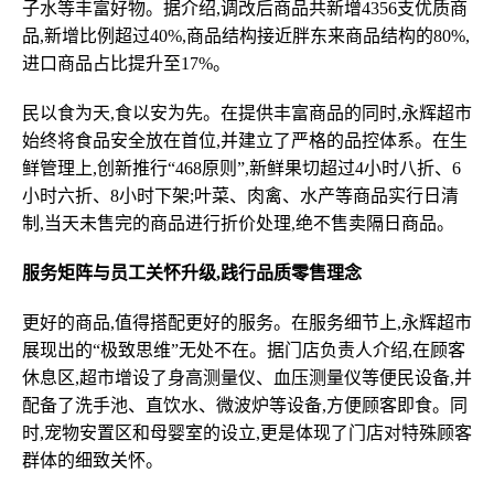
子水等丰富好物。据介绍,调改后商品共新增4356支优质商
品,新增比例超过40%,商品结构接近胖东来商品结构的80%,
进口商品占比提升至17%。
民以食为天,食以安为先。在提供丰富商品的同时,永辉超市
始终将食品安全放在首位,并建立了严格的品控体系。在生
鲜管理上,创新推行“468原则”,新鲜果切超过4小时八折、6
小时六折、8小时下架;叶菜、肉禽、水产等商品实行日清
制,当天未售完的商品进行折价处理,绝不售卖隔日商品。
服务矩阵与员工关怀升级,践行品质零售理念
更好的商品,值得搭配更好的服务。在服务细节上,永辉超市
展现出的“极致思维”无处不在。据门店负责人介绍,在顾客
休息区,超市增设了身高测量仪、血压测量仪等便民设备,并
配备了洗手池、直饮水、微波炉等设备,方便顾客即食。同
时,宠物安置区和母婴室的设立,更是体现了门店对特殊顾客
群体的细致关怀。