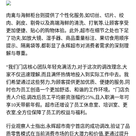
肉禽与海鲜柜台则提供了个性化服务,如切丝、切片、绞
肉、剥皮、剔骨以及高端海鲜的清洗、打氧等,让顾客享受
更加便捷、贴心的购物体验。此外,超市在细节之处也下足
了功夫,如放大镜、湿手器、商品重量标注、果切食用顺序
提示、隔离袋等,都彰显了永辉超市对消费者需求的深刻理
解与尊重。
“我们门店核心团队年轻充满活力,对于这次的调改理念,大
家不仅迅速理解,而且满怀热情地投入到实际工作中去。我
们希望通过这些努力,为顾客提供更加优质、便捷的服务,同
时也为员工创造一个更加舒适、和谐的工作环境。”门店负
责人介绍,调改后员工平均薪资涨幅约25%,且入职满一年可
享10天带薪年假。超市还增设了员工休息室、培训室、更
衣室,全方位保障了员工的权益与福利。
行业观察人士指出,永辉超市南宁首店的成功调改,验证了品
质零售模式在当前消费市场的巨大潜力和价值,更通过提升