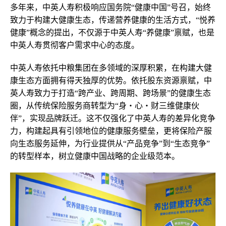
多年来，中英人寿积极响应国务院“健康中国”号召，始终
致力于构建大健康生态，传递营养健康的生活方式，“悦养
健康”概念的提出，不仅源于中英人寿“养健康”禀赋，也是
中英人寿贯彻客户需求中心的态度。
中英人寿依托中粮集团在多领域的深厚积累，在构建大健
康生态方面拥有得天独厚的优势。依托股东资源禀赋，中
英人寿致力于打造“跨产业、跨周期、跨场景”的健康生态
圈，从传统保险服务商转型为“身・心・财三维健康伙
伴”，实现品牌跃迁。这不仅强化了中英人寿的差异化竞争
力，构建起具有引领地位的健康服务壁垒，更将保险产服
向生态服务延伸，为行业提供从“产品竞争”到“生态竞争”
的转型样本，树立健康中国战略的企业级范本。