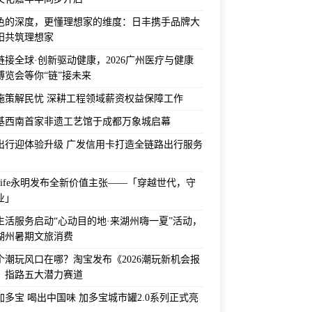
色的深度，更懂理想家的维度：日丰携手品牌大
阳共筑理想家
链接全球·创新驱动健康，2026广州医疗与健康
博览会等你“链”接未来
施策解民忧 深耕工程领域薪资权益保障工作
基西南首家非遗工艺馆于成都万象城启幕
出行迎体验升级 广发信用卡打造全链路出行服务
 Life永明发布全新价值主张——「穿越世代，守
业」
生活服务启动“心动目的地·来湖州嗨一夏”活动，
湖州暑期文旅消费
个潮玩风口在哪？淘宝发布《2026潮玩新机会报
，指路五大潜力赛道
加多宝 喝出中国味 加多宝城市罐2.0系列正式亮