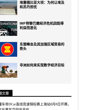
埃塞俄比亚大坝：为何让埃及
和苏丹担忧
IMF称黎巴嫩经济危机因既得
利益而恶化
东盟峰会及其加强区域贸易的
势头
非洲如何来实现数字经济目标
期文章
6懂车帝DCar直线竞速锦标赛上海站8月8日开赛，
文化嘉年华同步开启