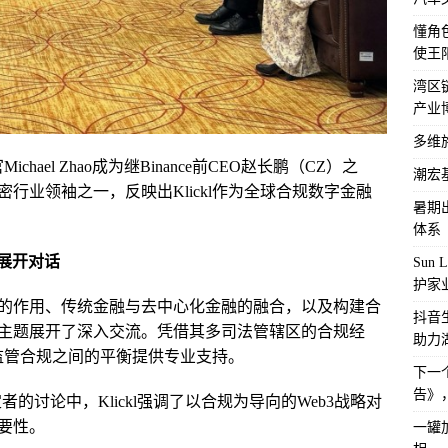
懂角
使王
湾区
产业
多维
hael Zhao成为继Binance前CEO赵长鹏（CZ）之
潮宏
行业领袖之一，反映出Klickl作为全球合规数字金融
暑期
体系
来展开对话
Sun
护家
的作用、传统金融与去中心化金融的融合，以及构建合
抖音
主题展开了深入交流。凭借其多司法管辖区的合规经
助力
与监管合规之间的平衡提供专业支持。
下一
告》
的讨论中，Klickl强调了以合规为导向的Web3战略对
要性。
一罐