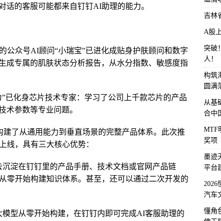
对话的客服可能都来自钉钉AI助理的能力。
吉林
A股
突破
的公众号AI顾问“小瑞宝”已进化成贴身护肤顾问和数字
人！
生成专属的肌肤状态分析报告，从水分指数、敏感度指
构筑
圆满
为”已化身芯片技术专家：学习了公司上千款芯片的产品
从基
技术参数等专业问题。
合中
MT
I已构建了从通用能力到垂直场景的完整产品体系。此次推
奖项
速上线，具有三大核心优势：
墨迹
去沉淀在钉钉里的产品手册、技术文档或官网产品链
平台
需从零开始构建知识体系。甚至，还可以通过二次开发的
202
汽车
懂角
大模型从零开始构建，在钉钉内即可完成AI客服助理的