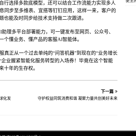
使王
自行选择多款底模型，还可以结合工作流能力实现多人
信息同步至多维表、宜搭等钉钉应用，这样一来，客户的
题也能及时同步给技术支持做二次跟进。
AI助理多平台部署能力，可一键发布至网页、公众号、
一个懂业务、懂产品的客服AI智能体。
服真正从一个过去单纯的“问答机器”到现在的“业务增长
个企业握紧智能化服务转型的入场券！毕竟在这个智能
来十年的生存权。
下一篇
球化发
守护权益同筑消费和谐 凝聚力量共创美好未来