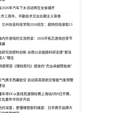
省2026年汽车下乡活动将在全省铺开
上市三周年，华勤技术交出长期主义答卷
！兰州信息科技学院2026招生：超特控线录取13
海内外游戏的交流桥梁：2026开拓芯游戏创享节
落幕
础研究到原料创新 谷雨以全链路科研支撑“更适
国人”理念
F明德荣获《理财周刊》颁发的“杰出卓越赞助商”
天气携手西藏航空 启动高高原航空智能气象预警
建设
6懂车帝DCar直线竞速锦标赛上海站8月8日开赛，
文化嘉年华同步开启
色的深度，更懂理想家的维度：日丰携手品牌大