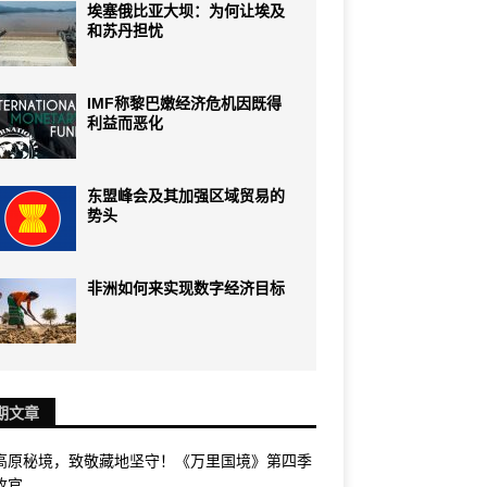
埃塞俄比亚大坝：为何让埃及
和苏丹担忧
IMF称黎巴嫩经济危机因既得
利益而恶化
东盟峰会及其加强区域贸易的
势头
非洲如何来实现数字经济目标
期文章
高原秘境，致敬藏地坚守！《万里国境》第四季
收官