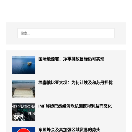
国际能源署：净零排放目标仍可实现
埃塞俄比亚大坝：为何让埃及和苏丹担忧
IMF称黎巴嫩经济危机因既得利益而恶化
东盟峰会及其加强区域贸易的势头