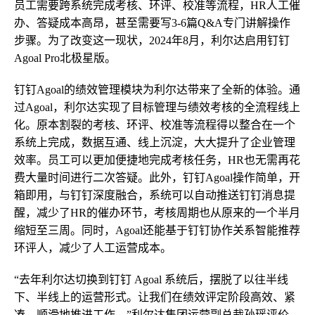
员工需要跨系统完成考核、环评、校准等流程，HR人工催
办、答疑成本高昂，甚至需要写3-6篇Q&A专门讲解操作
步骤。为了改变这一现状，2024年8月，利尔达启用钉钉
Agoal Pro北极星版。
钉钉Agoal的绩效管理模块为利尔达带来了全新的体验。通
过Agoal，利尔达实现了目标管理与绩效考核的全流程线上
化。原本割裂的考核、环评、校准等流程得以整合在一个
系统上完成，数据互通、线上沉淀，大大提升了企业管理
效率。员工可以更加便捷地完成考核任务，HR也无需再花
费大量时间进行二次答疑。此外，钉钉Agoal操作简单，开
箱即用，与钉钉深度融合，系统可以自动推送钉钉消息提
醒，减少了HR的催办环节，考核周期也从原来的一个半月
缩短至三周。同时，Agoal还能基于钉钉协作关系智能推荐
环评人，减少了人工运营成本。
“去年利尔达切换到钉钉 Agoal 系统后，摆脱了以往半线
下、半线上的运营形式。让我们在绩效评定阶段高效、紧
凑、顺滑地推进工作。”利尔达集团运营副总裁孙瑶评价