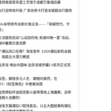
基西南首家非遗工艺馆于成都万象城启幕
出行迎体验升级 广发信用卡打造全链路出行服务
 Life永明发布全新价值主张——「穿越世代，守
业」
生活服务启动“心动目的地·来湖州嗨一夏”活动，
湖州暑期文旅消费
个潮玩风口在哪？淘宝发布《2026潮玩新机会报
，指路五大潜力赛道
加多宝 喝出中国味 加多宝城市罐2.0系列正式亮
标签，解锁多元人生：跟随刘昊然，在
CUTU《标签角色》中勇敢突围
年电竞椅标杆迪锐克斯火星椅落地上海魔都，自带
拯救久坐腰伤！
26淘宝天猫潮玩CJ现场直击，以五大圈层重构潮玩