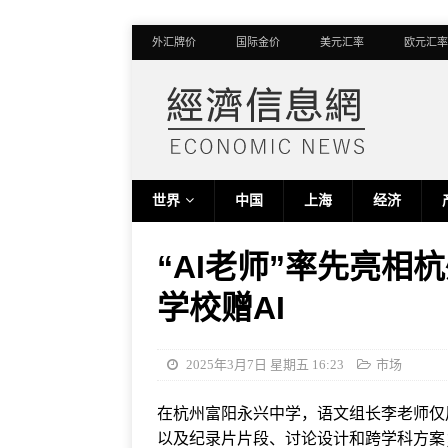
外汇牌价
国际金价
美元汇率
欧元汇率
世界
中国
上海
经济
“AI老师”率先亮
学校赠AI
2025年3月7日 星期五 16:23
市场
在杭州富阳永兴中学，语文组长李老师仅用
以及纪录片片段、讨论设计和跨学科方案