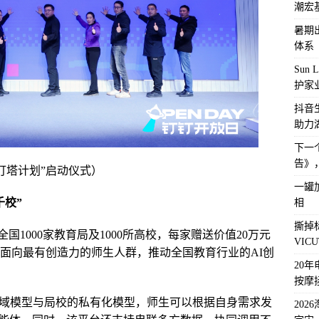
潮宏
暑期
体系
Sun
护家
抖音
助力
下一
告》
I灯塔计划”启动仪式）
一罐
千校”
相
撕掉
国1000家教育局及1000所高校，每家赠送价值20万元
VI
场，面向最有创造力的师生人群，推动全国教育行业的AI创
20
按摩
公域模型与局校的私有化模型，师生可以根据自身需求发
20