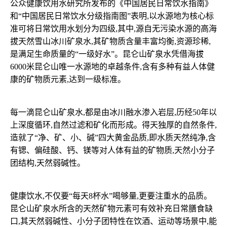
公众健康饮用水研究所发布的《中国居民日常饮水指南》
和“中国居民日常饮水分级指南图”表明,以水源地为核心标
准可将日常饮用水划分为四级,其中,源自无污染水源的高海
拔天然雪山冰川矿泉水,其矿物质含量丰富均衡,资源珍稀,
是满足生命质量的“一级好水”。昆仑山矿泉水凭借海拔
6000米昆仑山唯一水源地的卓越条件,含有多种有益人体健
康的矿物质元素,达到一级标准。
每一滴昆仑山矿泉水,都是由冰川融水渗入岩层,历经50年以
上深度循环,自然过滤和矿化而形成。得天独厚的自然条件,
造就了“净、矿、小、碱”四大黄金品质,即水质天然纯净,含
有锶、偏硅酸、钙、镁等对人体有益的矿物质,天然小分子
团结构,天然弱碱性。
健康饮水,不仅要“每天8杯水”喝够量,更要注重水的品质。
昆仑山矿泉水所含的天然矿物元素可有效补充日常膳食缺
口,其天然弱碱性、小分子团特性在饮酒、运动等场景中,能