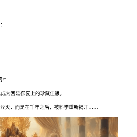
。
道：
!”
”,成为宫廷御宴上的珍藏佳酿。
月湮灭，而是在千年之后，被科学重新揭开……