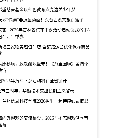
希望慈善基金以红色教育点亮边关少年梦
天地“偶遇”非遗鱼汤面！东台西溪文旅新落子
袭 | 2026年吉林省汽车下乡活动启动仪式将于8
2日在四平举办
新增三家物美超值门店 全链路运营优化保障商品
比
高原秘境，致敬藏地坚守！《万里国境》第四季
收官
省2026年汽车下乡活动将在全省铺开
上市三周年，华勤技术交出长期主义答卷
！兰州信息科技学院2026招生：超特控线录取13
海内外游戏的交流桥梁：2026开拓芯游戏创享节
落幕