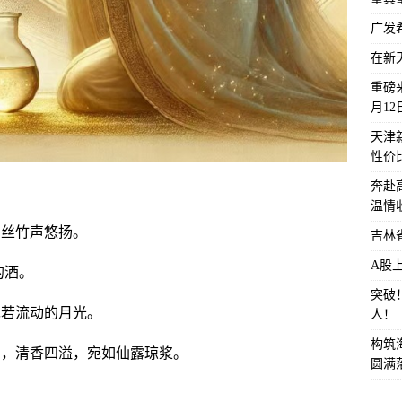
广发
在新
重磅来
月1
天津
性价
奔赴
温情
，丝竹声悠扬。
吉林
A股
的酒。
突破
宛若流动的月光。
人！
构筑
间，清香四溢，宛如仙露琼浆。
圆满