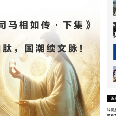
近
科技启
童真