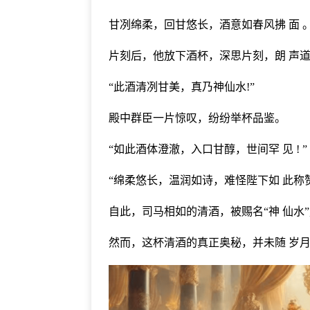
甘冽绵柔，回甘悠长，酒意如春风拂 面 
片刻后，他放下酒杯，深思片刻，朗 声
“此酒清冽甘美，真乃神仙水!”
殿中群臣一片惊叹，纷纷举杯品鉴。
“如此酒体澄澈，入口甘醇，世间罕 见 ! ”
“绵柔悠长，温润如诗，难怪陛下如 此称赞
自此，司马相如的清酒，被赐名“神 仙水
然而，这杯清酒的真正奥秘，并未随 岁