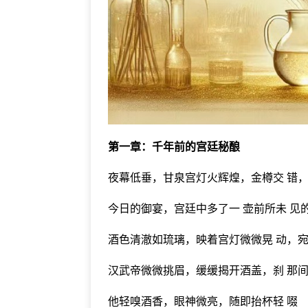
第一章：千年前的宫廷秘酿
夜幕低垂，甘泉宫灯火辉煌，金樽交 错
今日的御宴，宫廷中多了一 壶前所未 见
酒色清澈如琉璃，映着宫灯微微晃 动，
汉武帝微微挑眉，缓缓揭开酒盖，刹 那
他轻嗅酒香，眼神微亮，随即抬杯轻 啜