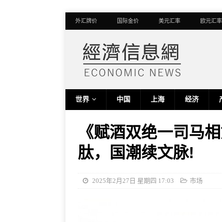
外汇牌价
国际金价
美元汇率
欧元汇率
世界
中国
上海
经济
《赋酒双绝一司马相
肽，国潮续文脉!
2025年2月27日 星期四 17:03
市场