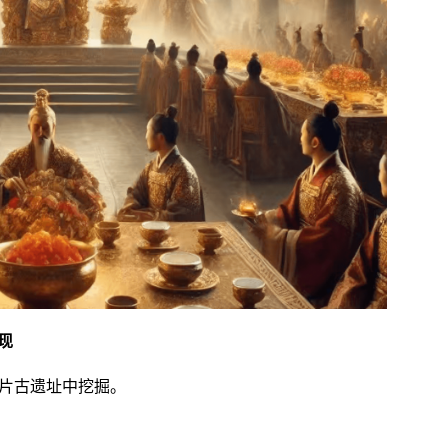
现
一片古遗址中挖掘。