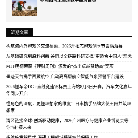
近期文章
构筑海内外游戏的交流桥梁：2026开拓芯游戏创享节圆满落幕
从基础研究到原料创新 谷雨以全链路科研支撑“更适合中国人”理念
MTF明德荣获《理财周刊》颁发的“杰出卓越赞助商”奖项
墨迹天气携手西藏航空 启动高高原航空智能气象预警平台建设
2026懂车帝DCar直线竞速锦标赛上海站8月8日开赛，汽车文化嘉年
华同步开启
懂角色的深度，更懂理想家的维度：日丰携手品牌大使王阳共筑理
想家
湾区链接全球·创新驱动健康，2026广州医疗与健康产业博览会等
你“链”接未来
多维施策解民忧 深耕工程领域薪资权益保障工作