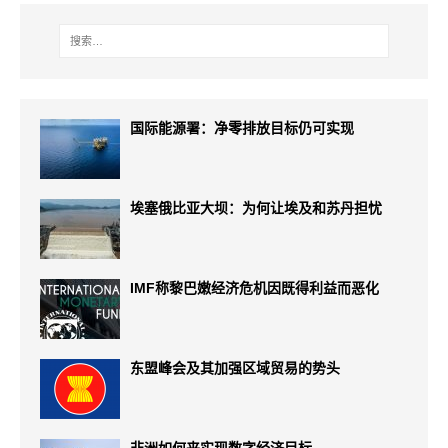
国际能源署：净零排放目标仍可实现
埃塞俄比亚大坝：为何让埃及和苏丹担忧
IMF称黎巴嫩经济危机因既得利益而恶化
东盟峰会及其加强区域贸易的势头
非洲如何来实现数字经济目标