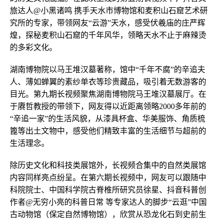
旅达人@小黑诸鸣 携手天水市博物馆和麦积山石窟艺术研
究所的专家，带领网友“云游”天水，感受伏羲庙的庄严辉
煌，探秘麦积山石窟的千年风华，领略天水不止于麻辣烫
的多彩文化。
湖南博物院以马王堆汉墓著称，馆中“千年不腐”的辛追夫
人、薄如蝉翼的素纱单衣等珍贵藏品，吸引着无数游客的
目光。第九期长视频聚焦湖南博物院马王堆汉墓展厅。在
于赓哲教授的带领下，网友得以近距离领略2000多年前的
“辛追一家”的生活风貌，从漆具杯盒、华美服饰、角质梳
篦等出土文物中，感受他们精致丰富的生活细节与超前的
生活理念。
除历史文化和科技类展馆外，长视频合集中的自然类展馆
内容同样亮点纷呈。在第六期长视频中，网友可以跟随中
科院院士、中国科学院古脊椎所研究员徐星、抖音科普创
作者@无穷小亮的科普日常 等专家达人的脚步“云逛”中国
古动物馆（保定自然博物馆），欣赏从恐龙化石到史前生