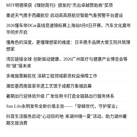
MTF明德荣获《理财周刊》颁发的“杰出卓越赞助商”奖项
墨迹天气携手西藏航空 启动高高原航空智能气象预警平台建设
2026懂车帝DCar直线竞速锦标赛上海站8月8日开赛，汽车文化嘉年
华同步开启
懂角色的深度，更懂理想家的维度：日丰携手品牌大使王阳共筑理
想家
湾区链接全球·创新驱动健康，2026广州医疗与健康产业博览会等
你“链”接未来
多维施策解民忧 深耕工程领域薪资权益保障工作
潮宏基西南首家非遗工艺馆于成都万象城启幕
暑期出行迎体验升级 广发信用卡打造全链路出行服务体系
Sun Life永明发布全新价值主张——「穿越世代，守护家业」
抖音生活服务启动“心动目的地·来湖州嗨一夏”活动，助力湖州暑
期文旅消费