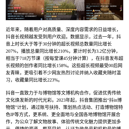
近年来，随着用户对高质量、深度内容需求的日益增长，
抖音长视频越发受到用户欢迎。数据显示，过去一年，抖
音上时长大于等于30分钟的超长视频总数量同比增长
207%，播放总量同比增长210%，累计时长为3.2亿分钟，
相当于718万节课（按每堂课45分钟计算），在抖音发布超
长视频的创作者同比增长158%。这些超长视频最受00后网
友青睐，更吸引着不少网友热烈讨论并纳入收藏夹随时温
习，收藏量同比增长223%。
抖音一直致力于与博物馆等文博机构合作，促进优秀传统
文化焕发新的时代光彩。2023年起，抖音集团推出“抖in博
物馆”计划，通过账号扶持、策划热点活动、打造博物馆特
色IP等方式，更系统、更全面地与全国各地博物馆开展合
作，为公众了解文物故事、体验传统文化魅力提供更加多
元、便捷的渠道。截至目前，认证为政务号和机构号的博