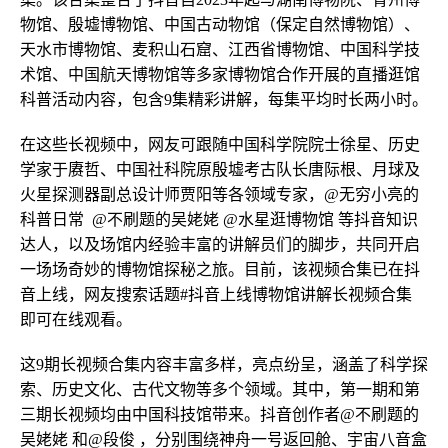
物馆、殷墟博物馆、中国古动物馆（保定自然博物馆）、
天水市博物馆、麦积山石窟、江西省博物馆、中国科学技
术馆、中国航天博物馆等多家博物馆合作开展的直播逛馆
科普活动内容，包含9集精彩讲解，每集平均时长两小时。
在这些长视频中，网友可跟随中国科学院院士徐星、历史
学家于赓哲、中国社科院原殷墟考古队长唐际根、月球及
火星探测器副总设计师贾阳等各领域专家，@无穷小亮的
科普日常 @不刷题的吴姥姥 @水星逛博物馆 等抖音知识
达人，以及场馆内经验丰富的讲解员们的脚步，共同开启
一场场奇妙的博物馆探秘之旅。目前，该视频合集已在抖
音上线，网友搜索话题#抖音上线博物馆讲解长视频合集
即可在线观看。
这9期长视频合集内容丰富多样，亮点纷呈，涵盖了科学探
索、历史文化、古代文物等多个领域。其中，第一期和第
三期长视频均由中国科技馆带来。抖音创作者@不刷题的
吴姥姥 和@段俊 ，分别围绕神舟一号返回舱、宇宙八音盒