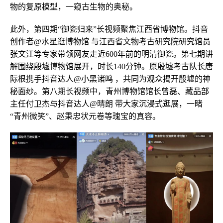
物的复原模型，一窥古生物的奥秘。
此外，第四期“御瓷归来”长视频聚焦江西省博物馆。抖音
创作者@水星逛博物馆 与江西省文物考古研究院研究馆员
张文江等专家带领网友走近600年前的明清御瓷。第七期讲
解围绕殷墟博物馆展开，时长140分钟。原殷墟考古队长唐
际根携手抖音达人@小黑诸鸣 ，共同为观众揭开殷墟的神
秘面纱。第八期长视频中，青州博物馆馆长曾磊、藏品部
主任付卫杰与抖音达人@晴朗 带大家沉浸式逛展，一睹
“青州微笑”、赵秉忠状元卷等瑰宝的真容。