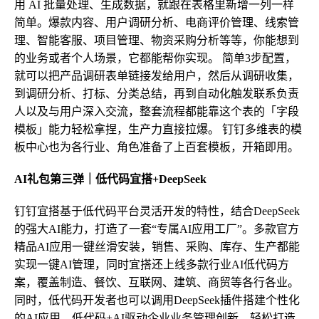
用 AI 批量处理、生成数据，就跟在表格里新增一列一样
简单。爆款内容、用户调研分析、电商评价管理、线索管
理、智能客服、项目管理、物资采购分析等等，你能想到
的业务或者个人场景，它都能帮你实现。 简单3步配置，
就可以把产品调研表单链接发给用户，然后从调研收集，
到调研分析、打标、分类总结，再到自动化触发联系负责
人以及与用户深入交流，整套流程都能靠这个表的「字段
模板」能力轻松拿捏，生产力直接拉爆。 钉钉多维表的模
板中心也为各行业、角色准备了上百套模板，开箱即用。
AI礼包第
三
弹｜低代码宜搭+DeepSeek
钉钉宜搭基于低代码平台灵活开发的特性，结合DeepSeek
的强大AI能力，打造了一套“专属AI应用工厂”。多款官方
精品AI应用一键丝滑安装，销售、采购、库存、生产都能
实现一键AI管理，同时宜搭还上线多款行业AI低代码方
案，覆盖制造、餐饮、互联网、建筑、商贸等各行各业。
同时，低代码开发者也可以调用DeepSeek插件搭建个性化
的AI应用。低代码+AI驱动企业业务管理创新，轻松打造