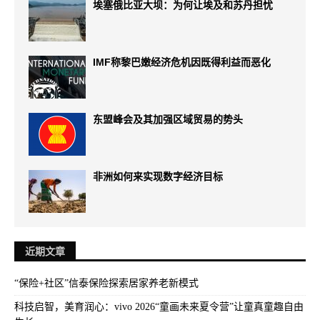
埃塞俄比亚大坝：为何让埃及和苏丹担忧
IMF称黎巴嫩经济危机因既得利益而恶化
东盟峰会及其加强区域贸易的势头
非洲如何来实现数字经济目标
近期文章
“保险+社区”信泰保险探索居家养老新模式
科技启智，美育润心：vivo 2026“童画未来夏令营”让童真童趣自由