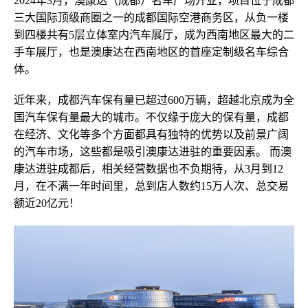
2024年3月，澳康达（
成都
）名车广场开业，
项目位于成都
三大国际顶级商圈之一的成都国际空港商务区，
从负一楼
到四楼共有5层立体室内汽车展厅，成为西南地区最大的二
手车展厅，也是澳康达在西南地区的首座定制级名车综合
体。
近年来，
成都汽车保有量
已
超过600万辆，超越北京成为全
国汽车保有量最大的城市。不仅缘于庞大的保有量，成都
在经济、文化等多个方面都具有独特的优势以及前景广阔
的汽车市场，这些都是吸引澳康达进驻的重要因素。
而澳
康达进驻成都后，相关经营数据也不负期待，从3月到12
月，在不满一年时间里
，总到店人数约15万人次、总交易
额近20亿元
！