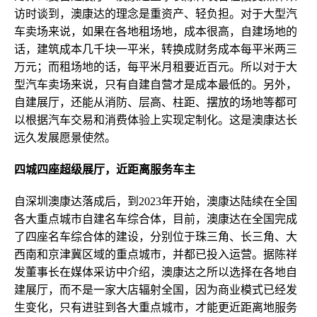
访时谈到，澳康达的理念是重资产、轻负担。对于大型汽
车卖场来说，如果在各地租场地，成本很高，自建场地的
话，建筑成本几千块一平米，转换成财务成本每平米两三
万元；而租场地的话，每平米月租要近百元。所以对于大
型汽车卖场来说，只有自建自营才是成本最低的。
另外，
自建展厅
，
还能
从消防、层高、柱距、
摆放的
场地
等都可
以根据汽车交易和消费体验上实现定制化
。
这是澳康达长
远久发展愿景使然。
四城四座超级展厅，近距离服务车主
自深圳澳康达落成后，到
2023年开始
，
澳康达
陆续在全国
各大重点城市自建名车综合体，目前，澳康达在全国完成
了四座名车综合体的建设，分别位于珠三角、长三角、大
西南和京津冀区域的重点城市，并都已投入运营。据陈祥
发董事长在媒体采访中介绍，澳康达之所以选择在各地自
建展厅，而
不是
一家大店
辐射全国
，
因为商业模式已经发
生变化，
只有
进驻到各大重点城市，
才能更近距离
地
服务