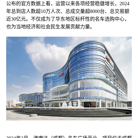
公布的官方数据上看，运营以来各项经营稳健增长，
2024
年总到店人数超10万人次、
总成交量超8000台、
总交易额
近30亿元
。
不仅
成为
了
华东地区标杆性的名车选购中心
，
也为当地经济
和
社会民生发展贡献力量。