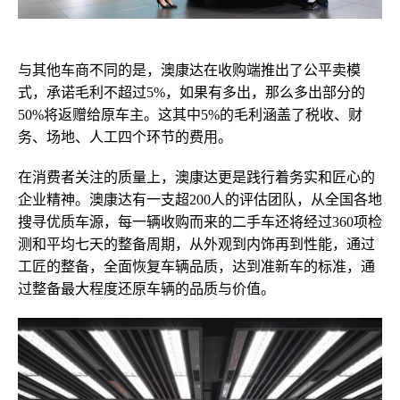
与其他车商不同的是，澳康达在收购端推出了公平卖模
式，承诺毛利不超过5%，如果有多出，那么多出部分的
50%将返赠给原车主。
这
其中5%的毛利涵盖了税收、财
务、场地、人工四个环节的费用
。
在消费者关注的质量上，澳康达更是践行着务实和匠心的
企业精神。澳康达有一支超200人的评估团队，从全国各地
搜寻优质车源，
每一辆收购而来的二手车还将经过
360项检
测和
平均七天的整备周期，从外观到内饰再到性能，通过
工匠的整备，全面恢复车辆品质，达到准新车的标准
，
通
过整备
最大程度还原车辆的品质与价值。