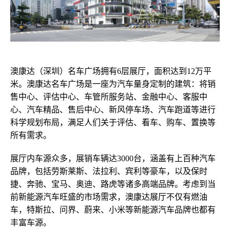
澳康达
（
深圳
）
名车广场拥有6层展厅，面积达到12万平
米
。澳康达名车广场
是一座为汽车量身定制的建筑：将销
售中心、评估中心、车管所
服务站
、金融中心、客服中
心、汽车精品、售后中心、新风停车场、汽车跑道等进行
科学规划布局，满足人们关于评估、看车、购车、置换等
所有需求
。
展厅内车源众多，展销车辆达3000台，涵盖有上百种汽车
品牌，包括
劳斯莱斯、
法拉利、宾利等豪车，以及
保时
捷、奔驰、
宝马、奥迪、路虎等诸多高端品牌。
考虑到当
前新能源汽车旺盛的市场需求，澳康达展厅不仅有燃油
车，特斯拉、问界、蔚来
、
小米
等新能源汽车品牌
也都有
丰富车源
。