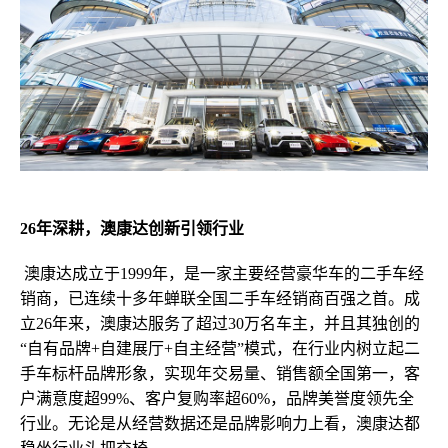
26年深耕，澳康达创新引领行业
澳康达成立于1999年，是一家主要
经营
豪华车的二手车经
销商，
已连续十多年蝉联全国
二手车经销商百强之首
。成
立26年来，
澳康达服务
了
超过30万
名车主
，并且
其
独创的
“自有品牌
+
自建展厅
+
自主经营”模式，在行业内树立起二
手车标杆品牌形象，实现年交易量、销售额全国第一
，
客
户满意度超99%、客户复购率超60%，品牌美誉度领先全
行业。无论是从经营数据还是品牌影响力上看，澳康达都