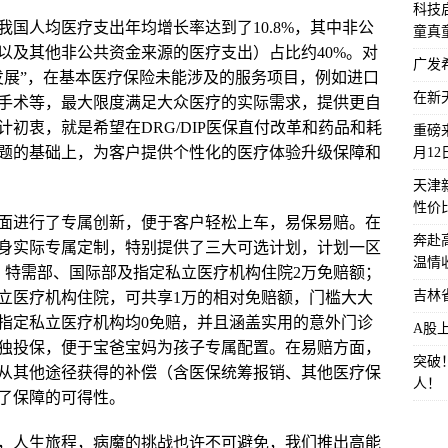
科技启
国人均医疗支出年均增长率达到了10.8%，其中非公
童真
以及其他非公共资金来源的医疗支出）占比约40%。对
广发
发展”，在基本医疗保险未能涉及的服务项目，例如进口
在新
手术等，最大限度满足大众医疗的实际需求，提供更自
初衷，就是希望在DRG/DIP医保直付改革和药品和耗
重磅来
题的基础上，为客户提供个性化的医疗体验升级保障和
月1
天津
性价
面进行了专属创新，便于客户轻松上车，易保易赔。在
奔赴
身实际专属定制，特别提供了三大可选计划，计划一区
温情
，特需部、国际部及指定私立医疗机构住院2万免赔额；
吉林
立医疗机构住院，可共享1万的相对免赔额，门槛大大
指定私立医疗机构均0免赔，并且涵盖实用的意外门诊
A股
独投保，便于宝爸宝妈为孩子专属配置。在易赔方面，
突破
从其他途径获得的补偿（含医保统筹报销、其他医疗保
人！
了保障的可得性。
，人生旅程，病魔的挑战也许不可避免，我们推出高能