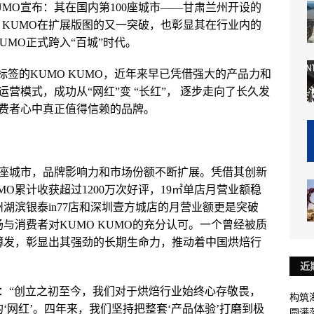
 KUMO宣布：其在国内第100座城市——甘肃兰州开设的
 KUMO在扩展版图的又一突破，也彰显其在行业内的
UMO正式跨入“百城”时代。
标签的KUMO KUMO，近年来早已凭借强大的产品力和
营模式，成功从“网红”变 “长红”， 逐步走向了长久发
费者心中真正值得信赖的品牌。
100座城市，品牌影响力和市场份额不断扩展。凭借其创新
MO累计收获超过1200万次好评，19㎡单店月营业额稳
州湖滨银泰in77店和深圳壹方城店的月营业额更是突破
场与消费者对KUMO KUMO的充分认可。一个曾经被质
积薄发，彰显出其强劲的长期生命力，推动着中国烘焙行
近
：“创立之初至今，我们对于烘焙行业始终心存敬畏，
构筑
的‘网红’。四年来，我们坚持把整套‘产品体验’打磨到极
圆满