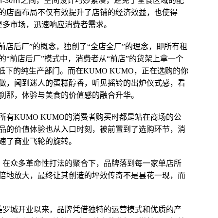
0㎡-30㎡之间，空间设计巧妙紧凑，避免了堂食区域的配
的店面布局不仅有效提升了店铺的经济效益，也使得
盖更多市场，迅速响应消费者需求。
“前店后厂”的概念，独创了“全店全厂”的理念，即所有租
“前店后厂”模式中，消费者从“前店”的货架上拿一个
低下的纯生产部门。而在KUMO KUMO，正在选购的你
做，闻到迷人的蛋糕醇香，听见摇铃的出炉仪式感，看
刹那，体验与美食的价值感的融合升华。
有KUMO KUMO的消费者购买时都是站在商场的公
品的价值体验也从入口时刻，被前置到了选购环节，消
速了商业飞轮的旋转。
多，在众多革命性打法的聚合下，品牌落到每一家单店所
倍地放大，最终让其创造的坪效传奇不是昙花一现，而
在上海美罗城开业以来，品牌凭借独特的运营模式和优质的产