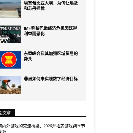
埃塞俄比亚大坝：为何让埃及
和苏丹担忧
IMF称黎巴嫩经济危机因既得
利益而恶化
东盟峰会及其加强区域贸易的
势头
非洲如何来实现数字经济目标
期文章
海内外游戏的交流桥梁：2026开拓芯游戏创享节
落幕