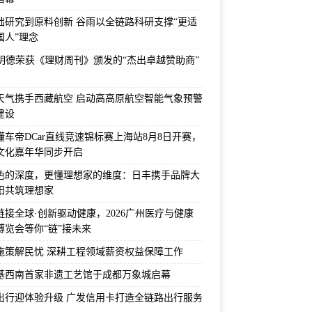
础研究到原料创新 谷雨以全链路科研支撑“更适
国人”理念
F明德荣获《理财周刊》颁发的“杰出卓越赞助商”
天气携手西藏航空 启动高高原航空智能气象预警
建设
6懂车帝DCar直线竞速锦标赛上海站8月8日开赛，
文化嘉年华同步开启
色的深度，更懂理想家的维度：日丰携手品牌大
阳共筑理想家
链接全球·创新驱动健康，2026广州医疗与健康
博览会等你“链”接未来
施策解民忧 深耕工程领域薪资权益保障工作
基西南首家非遗工艺馆于成都万象城启幕
出行迎体验升级 广发信用卡打造全链路出行服务