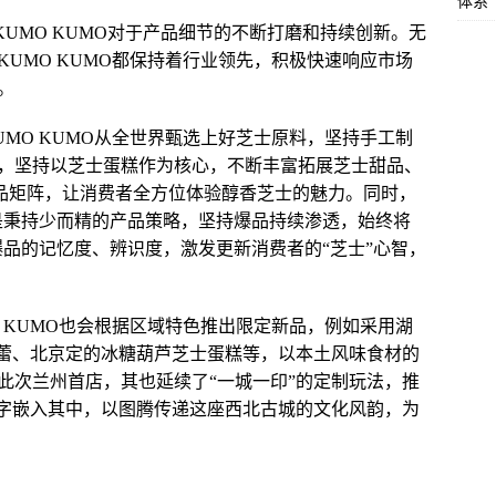
体系
KUMO KUMO对于产品细节的不断打磨和持续创新。无
UMO KUMO都保持着行业领先，积极快速响应市场
。
MO KUMO从全世界甄选上好芝士原料，坚持手工制
，坚持以芝士蛋糕作为核心，不断丰富拓展芝士甜品、
产品矩阵，让消费者全方位体验醇香芝士的魅力。同时，
，而是秉持少而精的产品策略，坚持爆品持续渗透，始终将
心爆品的记忆度、辨识度，激发更新消费者的“芝士”心智，
 KUMO也会根据区域特色推出限定新品，例如采用湖
布蕾、北京定的冰糖葫芦芝士蛋糕等，以本土风味食材的
此次兰州首店，其也延续了“一城一印”的定制玩法，推
”字嵌入其中，以图腾传递这座西北古城的文化风韵，为