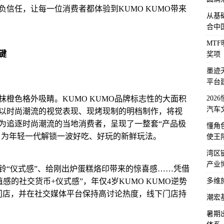
信任，让每一位消费者都体验到KUMO KUMO带来
从基
合中
MT
键
奖项
墨迹
平台
202
橙色格外吸睛。KUMO KUMO品牌标志性的大面积
汽车
以时尚潮流的视觉表现、现烤现制的明档制作，将视
为追逐时尚潮流的当地消费者，呈现了一整套“产品极
懂角
”，为年轻一代解锁一波好吃、好玩的新鲜玩法。
使王
湾区
产业
铃“仪式感”、给刚出炉蛋糕烙印带来的惊喜感……凭借
多维
感的社交货币+仪式感”，年仅4岁KUMO KUMO逆势
家门店，并在社交媒体平台保持高讨论热度，线下门店持
潮宏
暑期