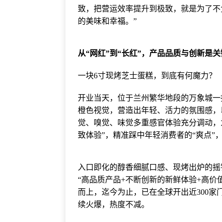
致，把营运效率提升到极致，就是为了不负
的美味和幸福。”
从“网红”到“长红”，产品品质与创新是关
一块6寸现烤芝士蛋糕，到底有何魔力？
开业当天，位于兰州繁华地段的万象城一抹
橙色视觉，营造出年轻、活力的氛围感，
觉、嗅觉、味觉多重感官体验充分调动，
致体验”，精准踩中年轻消费者的“爽点
入口即化的醇香细腻口感、现烤出炉的摇
“高品质产品+不断创新的新鲜体验+高价值
而上，迄今为止，已在全球开出近300
续火爆，热度不减。