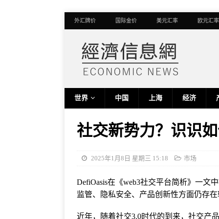
外汇牌价
国际金价
美元汇率
欧元汇率
世界
中国
上海
经济
社交新势力？识识如何
2025年1月8日 星期三 15:18
市场
DefiOasis在《web3社交平台简析》
监管、隐私安全、产品创新性方面仍存在
近年，随着社交3.0时代的到来，社交产