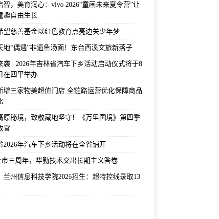
智，美育润心：vivo 2026“童画未来夏令营”让
童趣自由生长
希望慈善基金以红色教育点亮边关少年梦
天地“偶遇”非遗鱼汤面！东台西溪文旅新落子
袭 | 2026年吉林省汽车下乡活动启动仪式将于8
2日在四平举办
新增三家物美超值门店 全链路运营优化保障商品
比
高原秘境，致敬藏地坚守！《万里国境》第四季
收官
省2026年汽车下乡活动将在全省铺开
上市三周年，华勤技术交出长期主义答卷
！兰州信息科技学院2026招生：超特控线录取13