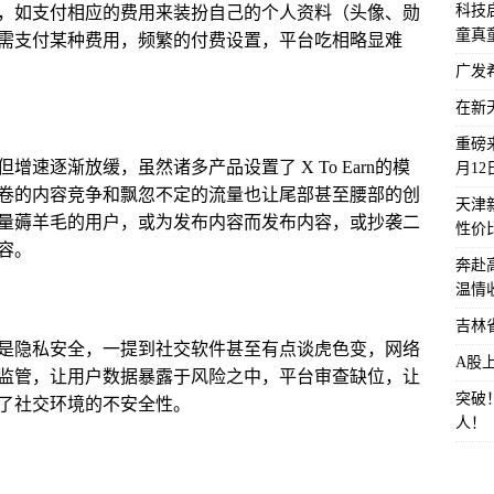
科技启
，如支付相应的费用来装扮自己的个人资料（头像、勋
童真
需支付某种费用，频繁的付费设置，平台吃相略显难
广发
在新
重磅来
速逐渐放缓，虽然诸多产品设置了 X To Earn的模
月1
卷的内容竞争和飘忽不定的流量也让尾部甚至腰部的创
天津
量薅羊毛的用户，或为发布内容而发布内容，或抄袭二
性价
容。
奔赴
温情
吉林
是隐私安全，一提到社交软件甚至有点谈虎色变，网络
A股
监管，让用户数据暴露于风险之中，平台审查缺位，让
突破
了社交环境的不安全性。
人！