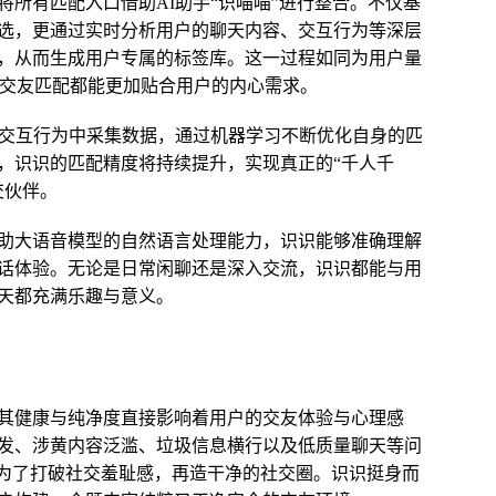
所有匹配入口借助AI助手“识喵喵”进行整合。不仅基
选，更通过实时分析用户的聊天内容、交互行为等深层
，从而生成用户专属的标签库。这一过程如同为用户量
的交友匹配都能更加贴合用户的内心需求。
的交互行为中采集数据，通过机器学习不断优化自身的匹
，识识的匹配精度将持续提升，实现真正的“千人千
交伙伴。
助大语音模型的自然语言处理能力，识识能够准确理解
话体验。无论是日常闲聊还是深入交流，识识都能与用
天都充满乐趣与意义。
其健康与纯净度直接影响着用户的交友体验与心理感
发、涉黄内容泛滥、垃圾信息横行以及低质量聊天等问
。为了打破社交羞耻感，再造干净的社交圈。识识挺身而