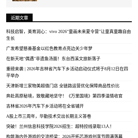
近期文章
科技启智，美育润心：vivo 2026“童画未来夏令营”让童真童趣自由
生长
广发希望慈善基金以红色教育点亮边关少年梦
在新天地“偶遇”非遗鱼汤面！东台西溪文旅新落子
重磅来袭 | 2026年吉林省汽车下乡活动启动仪式将于8月12日在四
平举办
天津新增三家物美超值门店 全链路运营优化保障商品性价比
奔赴高原秘境，致敬藏地坚守！《万里国境》第四季温情收官
吉林省2026年汽车下乡活动将在全省铺开
A股上市三周年，华勤技术交出长期主义答卷
突破！兰州信息科技学院2026招生：超特控线录取13人！
构筑海内外游戏的交流桥梁：2026开拓芯游戏创享节圆满落幕