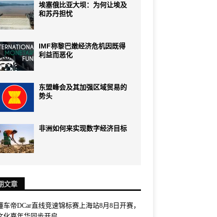
埃塞俄比亚大坝：为何让埃及
和苏丹担忧
IMF称黎巴嫩经济危机因既得
利益而恶化
东盟峰会及其加强区域贸易的
势头
非洲如何来实现数字经济目标
期文章
6懂车帝DCar直线竞速锦标赛上海站8月8日开赛，
文化嘉年华同步开启