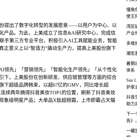
懂角
使王
股份提出了数字化转型的发展愿景——以用户为中心、以
湾区
化产品。为此，上美成立了信息&AI研究中心，完成信
产业
过联手第三方专业平台，积极引入AI工具赋能业务，智能
多维
真正意义上以“智造力”撬动生产力，提高上美股份旗下
潮宏
暑期
AI领先」「营销领先」「智能化生产领先」「从个性化
体系
引下，上美股份在创新研发、供应链管理等方面的综合
Sun
，旗下超级品牌韩束，以超67亿的GMV，同比增长超
护家
束连续两年摘得抖音美妆TOP1的位置，刷新了抖音美妆
抖音
现象级明星产品；大单品X肽超频霜，上市即霸占天猫
助力
下一
告》
一罐