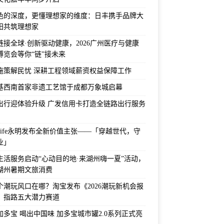
色的深度，更懂理想家的维度：日丰携手品牌大
阳共筑理想家
链接全球·创新驱动健康，2026广州医疗与健康
博览会等你“链”接未来
施策解民忧 深耕工程领域薪资权益保障工作
基西南首家非遗工艺馆于成都万象城启幕
出行迎体验升级 广发信用卡打造全链路出行服务
 Life永明发布全新价值主张——「穿越世代，守
业」
生活服务启动“心动目的地·来湖州嗨一夏”活动，
湖州暑期文旅消费
个潮玩风口在哪？淘宝发布《2026潮玩新机会报
，指路五大潜力赛道
加多宝 喝出中国味 加多宝城市罐2.0系列正式亮