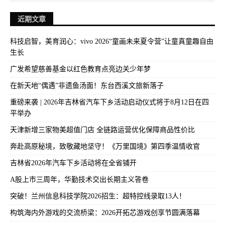
近期文章
科技启智，美育润心：vivo 2026“童画未来夏令营”让童真童趣自由
生长
广发希望慈善基金以红色教育点亮边关少年梦
在新天地“偶遇”非遗鱼汤面！东台西溪文旅新落子
重磅来袭 | 2026年吉林省汽车下乡活动启动仪式将于8月12日在四
平举办
天津新增三家物美超值门店 全链路运营优化保障商品性价比
奔赴高原秘境，致敬藏地坚守！《万里国境》第四季温情收官
吉林省2026年汽车下乡活动将在全省铺开
A股上市三周年，华勤技术交出长期主义答卷
突破！兰州信息科技学院2026招生：超特控线录取13人！
构筑海内外游戏的交流桥梁：2026开拓芯游戏创享节圆满落幕