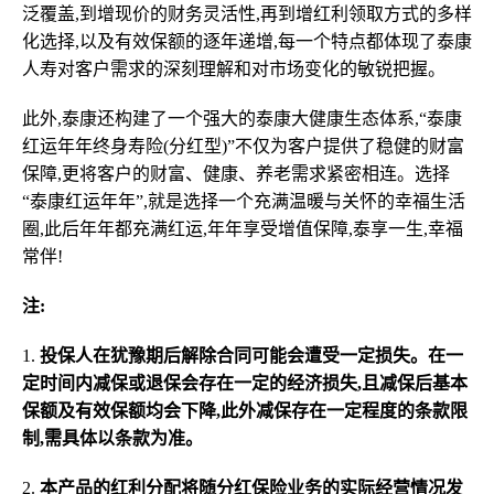
泛覆盖,到增现价的财务灵活性,再到增红利领取方式的多样
化选择,以及有效保额的逐年递增,每一个特点都体现了泰康
人寿对客户需求的深刻理解和对市场变化的敏锐把握。
此外,泰康还构建了一个强大的泰康大健康生态体系,“泰康
红运年年终身寿险(分红型)”不仅为客户提供了稳健的财富
保障,更将客户的财富、健康、养老需求紧密相连。选择
“泰康红运年年”,就是选择一个充满温暖与关怀的幸福生活
圈,此后年年都充满红运,年年享受增值保障,泰享一生,幸福
常伴!
注:
1.
投保人在犹豫期后解除合同可能会遭受一定损失。在一
定时间内减保或退保会存在一定的经济损失,且减保后基本
保额及有效保额均会下降,此外减保存在一定程度的条款限
制,需具体以条款为准。
2.
本产品的红利分配将随分红保险业务的实际经营情况发