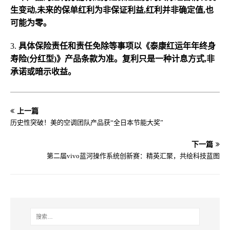
生变动,未来的保单红利为非保证利益,红利并非确定值,也
可能为零。
3.
具体保险责任和责任免除等事项以《泰康红运年年终身
寿险(分红型)》产品条款为准。复利只是一种计息方式,非
承诺或暗示收益。
上一篇
历史性突破！美的空调团队产品获“全日本节能大奖”
下一篇
第二届vivo蓝河操作系统创新赛：精英汇聚，共绘科技蓝图