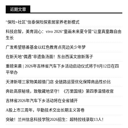
近期文章
“保险+社区”信泰保险探索居家养老新模式
科技启智，美育润心：vivo 2026“童画未来夏令营”让童真童趣自由
生长
广发希望慈善基金以红色教育点亮边关少年梦
在新天地“偶遇”非遗鱼汤面！东台西溪文旅新落子
重磅来袭 | 2026年吉林省汽车下乡活动启动仪式将于8月12日在四
平举办
天津新增三家物美超值门店 全链路运营优化保障商品性价比
奔赴高原秘境，致敬藏地坚守！《万里国境》第四季温情收官
吉林省2026年汽车下乡活动将在全省铺开
A股上市三周年，华勤技术交出长期主义答卷
突破！兰州信息科技学院2026招生：超特控线录取13人！