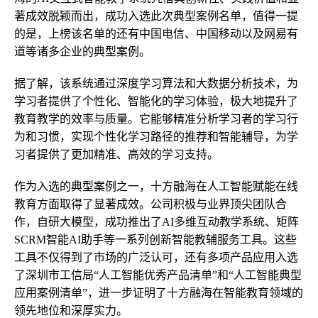
著成效脱颖而出，成功入选此次典型案例名单，值得一提
的是，上榜该名单的还有中国电信、中国移动以及网易有
道等诸多企业的典型案例。
据了解，该系统通过深度学
习
算法和大数据分析技术，为
学
习
者提供了个性化、智能化的学
习
体验，极大地提升了
教育教学的效率与质量。它能够精准分析学
习
者的学
习
行
为和
习
惯，实现个性化学
习
路径的推荐和智能辅导，为学
习
者提供了更加精准、高效的学
习
支持。
作为入选的典型案例之一，十方融海在人工智能赋能在线
教育方面取得了显著成效。公司积极与业界顶尖团队合
作，自研大模型，成功推出了AI多维互动教学系统、矩阵
SCRM智能AI助手等一系列创新智能教辅服务工具。这些
工具不仅得到了市场的广泛认可，还有多项产品应用入选
了深圳市工信局“人工智能优秀产品清单”和“人工智能典型
应用案例清单”，进一步证明了十方融海在智能教育领域的
领先地位和深厚实力。