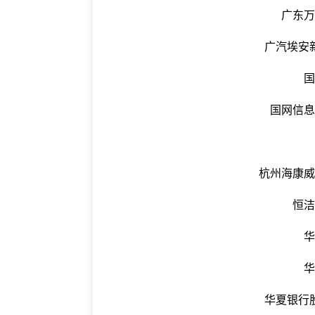
广东
广汽埃安
国网信
杭州海康
恒
华夏银行