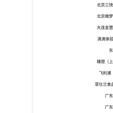
北京三
北京微
大连金
滴滴体验
睹煜（
飞利浦
菲仕兰食
广
广