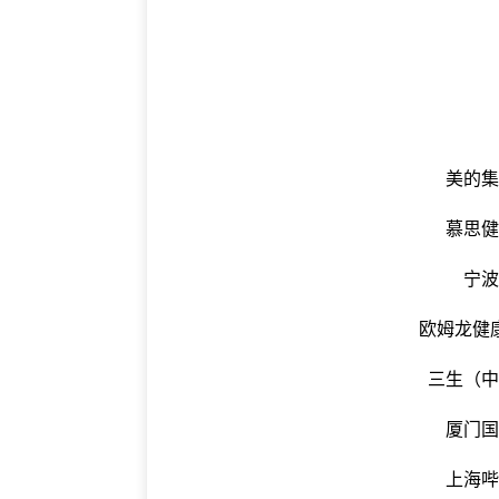
美的
慕思
宁
欧姆龙健
三生（
厦门
上海