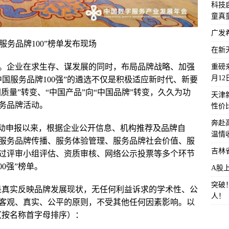
科技启
童真
广发
中国服务品牌100”榜单发布现场
在新
。企业在求生存、谋发展的同时，布局品牌战略、加强
重磅来
月1
中国服务品牌100强”的遴选不仅是积极适应新时代、新要
质量”转变、“中国产品”向“中国品牌”转变，久久为功
天津
务品牌活动。
性价
奔赴
年1月启动申报以来，根据企业公开信息、机构推荐及品牌自
温情
服务品牌传播、服务体验管理、服务品牌社会价值、服
吉林
过评审小组评估、资质审核、网络公示投票等多个环节
0强”榜单。
A股
突破
选均是真实反映品牌发展现状，无任何利益诉求的学术性、公
人！
客观、真实、公平的原则，不受其他任何因素影响。以
示（按名称首字母排序）：