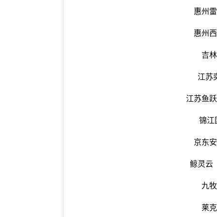
惠州
惠州
吉
江苏
江苏鱼
锦江
京东
鲸灵云
九
莱