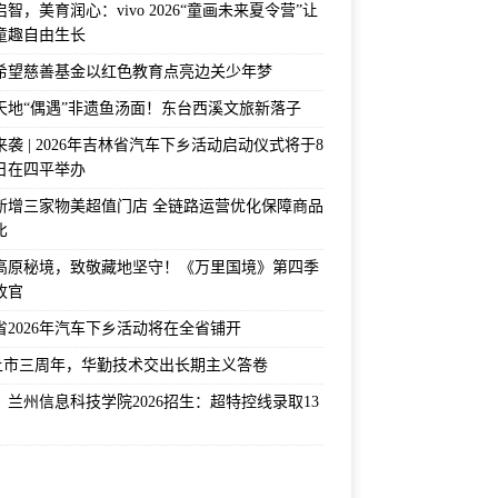
智，美育润心：vivo 2026“童画未来夏令营”让
童趣自由生长
希望慈善基金以红色教育点亮边关少年梦
天地“偶遇”非遗鱼汤面！东台西溪文旅新落子
袭 | 2026年吉林省汽车下乡活动启动仪式将于8
2日在四平举办
新增三家物美超值门店 全链路运营优化保障商品
比
高原秘境，致敬藏地坚守！《万里国境》第四季
收官
省2026年汽车下乡活动将在全省铺开
上市三周年，华勤技术交出长期主义答卷
！兰州信息科技学院2026招生：超特控线录取13