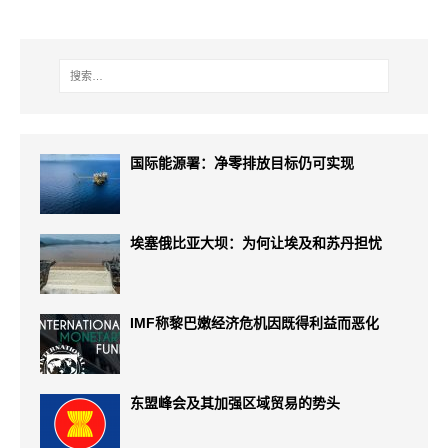
国际能源署：净零排放目标仍可实现
埃塞俄比亚大坝：为何让埃及和苏丹担忧
IMF称黎巴嫩经济危机因既得利益而恶化
东盟峰会及其加强区域贸易的势头