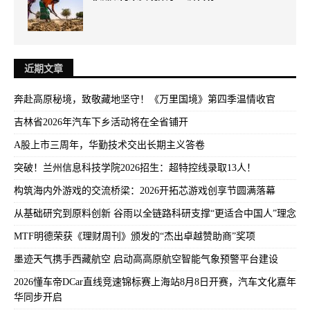
近期文章
奔赴高原秘境，致敬藏地坚守！《万里国境》第四季温情收官
吉林省2026年汽车下乡活动将在全省铺开
A股上市三周年，华勤技术交出长期主义答卷
突破！兰州信息科技学院2026招生：超特控线录取13人！
构筑海内外游戏的交流桥梁：2026开拓芯游戏创享节圆满落幕
从基础研究到原料创新 谷雨以全链路科研支撑“更适合中国人”理念
MTF明德荣获《理财周刊》颁发的“杰出卓越赞助商”奖项
墨迹天气携手西藏航空 启动高高原航空智能气象预警平台建设
2026懂车帝DCar直线竞速锦标赛上海站8月8日开赛，汽车文化嘉年
华同步开启