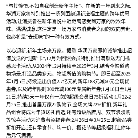
“与其憧憬,不如自我创造新年主场”。在新的一年到来之际,
华润万家将特别推出一系列围绕迎新送福主题的跨年优惠
活动,让消费者在新年喜悦中近距离感受到万家的浓浓年
味、满满诚意,这注定是一场万家与消费者之间的双向奔赴,
也必将是“去班味”的一种有效方式。
以心迎新,新年主场来万家。据悉,华润万家即将诚挚推出超
值放送的“迎新卡”,12月为回馈会员特别推出满额送无门槛
感恩卡活动,从2024年12月持续至2025年3月,结合全渠道购
物场景,打造品类多元、物超所值的购物节。即日起至2025
年1月5日,持续送出价值2.7亿元的新年188元减60元全场优
惠券,以及跨年限时300元减100元专属新年券;1月18日至1月
21日,持续3天一年仅有一次的超级会员日75折活动;1月22-2
月25日,推出首届万家22购物节,全场大牌22%折扣,新年礼
品组合将成为年货送礼首选,还有超级品牌周、双节浪漫购
等惊喜活动为消费者添福迎春;2月26日至3月25日,超级品类
折扣开启,还有零食节、均一价、樱花节等超级福利让你年
后元气满满。