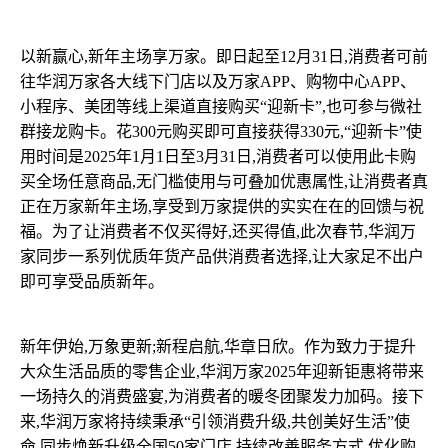
以新赢心,新年主场享万家。即日起至12月31日,消费者可前
往华润万家各大线下门店以及万家APP、购物中心APP、
小程序、美团等线上渠道直接购买“迎新卡”,也可参与微社
群接龙购卡。花300元购买即可直接获得330元,“迎新卡”使
用时间是2025年1月1日至3月31日,消费者可以使用此卡购
买全场任意商品,无门槛使用与可叠加优惠属性,让消费者真
正在万家新年主场,享受到万家提供的实实在在的回馈与祝
福。为了让消费者不仅买得好,还买得值,此次春节,华润万
家同步一系列优质年货产品供消费者选择,让大家足不出户
即可享受品质新年。
新年伊始,万象更新;新程启航,华章日欣。作为致力于提升
大众生活品质的零售企业,华润万家2025年迎新钜惠将带来
一场持久的消费盛宴,为消费者的暖冬团聚发力加码。接下
来,华润万家将持续秉承“引领消费升级,共创美好生活”使
命,同步焕新升级全国50家门店,持续改善服务方式,优化购