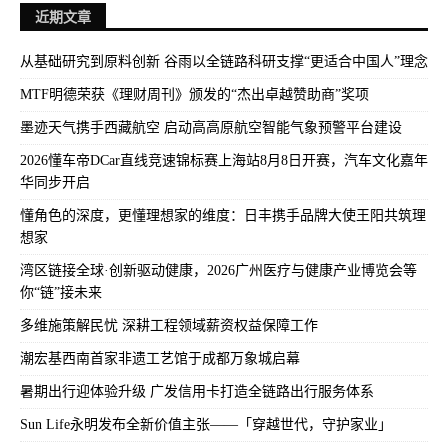
近期文章
从基础研究到原料创新 谷雨以全链路科研支撑“更适合中国人”理念
MTF明德荣获《理财周刊》颁发的“杰出卓越赞助商”奖项
墨迹天气携手西藏航空 启动高高原航空智能气象预警平台建设
2026懂车帝DCar直线竞速锦标赛上海站8月8日开赛，汽车文化嘉年
华同步开启
懂角色的深度，更懂理想家的维度：日丰携手品牌大使王阳共筑理
想家
湾区链接全球·创新驱动健康，2026广州医疗与健康产业博览会等
你“链”接未来
多维施策解民忧 深耕工程领域薪资权益保障工作
潮宏基西南首家非遗工艺馆于成都万象城启幕
暑期出行迎体验升级 广发信用卡打造全链路出行服务体系
Sun Life永明发布全新价值主张——「穿越世代，守护家业」