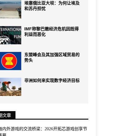
埃塞俄比亚大坝：为何让埃及
和苏丹担忧
IMF称黎巴嫩经济危机因既得
利益而恶化
东盟峰会及其加强区域贸易的
势头
非洲如何来实现数字经济目标
期文章
海内外游戏的交流桥梁：2026开拓芯游戏创享节
落幕