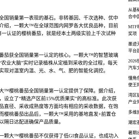
从基
合中
全国销量第一表现的基石。非转基因、千次选种、优中
介绍，一颗大™在全球范围内网罗各大优良品种，目前
MT
量第一认证的樱桃番茄，就是经本土两级实验上千次试种
奖项
墨迹
平台
番茄获全国销量第一认定的核心。一颗大™的智慧玻璃
202
“农业大脑”实时记录植株从定植到采收的全过程，每天
汽车
实现对温室内温、光、水、气、肥的智能化调控。
懂角
使王
大™樱桃番茄全国销量第一认定提供了保障。据介绍，
湾区
设立了“精选产区前15%优质果实”的高标准。此次获
产业
品直径、采收成熟度等方面均有相应的采收数据，在饱
多维
而樱桃番茄出品后，一颗大™采用的基地直发+前置仓
以隔日达配送确保产品质量。
潮宏
暑期
一颗大™樱桃番茄不仅获得了低GI食品认证，也成功入