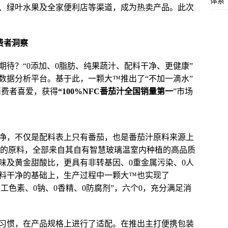
体系
、绿叶水果及全家便利店等渠道，成为热卖产品。此次
费者洞察
待？“0添加、0脂肪、纯果蔬汁、配料干净、更健康”
数据分析平台。基于此，一颗大™推出了“不加一滴水”
消费者喜爱，获得
“100%NFC番茄汁全国销量第一
”市场
净，不仅是配料表上只有番茄，也是番茄汁原料来源上
茄汁的原料，全部来自其自有智慧玻璃温室内种植的高品质
味及黄金甜酸比，更具有非转基因、0重金属污染、0人
料干净的基础上，生产过程中一颗大™也实现了
加人工色素、0钠、0香精、0防腐剂”，六个0，充分满足消
习
惯，在产品规格上进行了适配。在推出主打便携包装