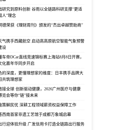
础研究到原料创新 谷雨以全链路科研支撑“更适
国人”理念
F明德荣获《理财周刊》颁发的“杰出卓越赞助商”
天气携手西藏航空 启动高高原航空智能气象预警
建设
6懂车帝DCar直线竞速锦标赛上海站8月8日开赛，
文化嘉年华同步开启
色的深度，更懂理想家的维度：日丰携手品牌大
阳共筑理想家
链接全球·创新驱动健康，2026广州医疗与健康
博览会等你“链”接未来
施策解民忧 深耕工程领域薪资权益保障工作
基西南首家非遗工艺馆于成都万象城启幕
出行迎体验升级 广发信用卡打造全链路出行服务