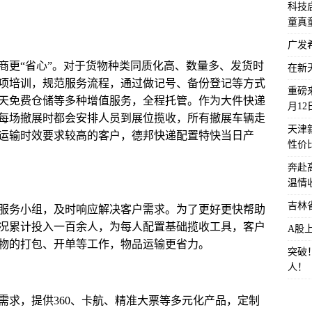
科技启
童真
广发
商更“省心”。对于货物种类同质化高、数量多、发货时
在新
项培训，规范服务流程，通过做记号、备份登记等方式
重磅来
天免费仓储等多种增值服务，全程托管。作为大件快递
月1
每场撤展时都会安排人员到展位揽收，所有撤展车辆走
天津
运输时效要求较高的客户，德邦快递配置特快当日产
性价
奔赴
温情
吉林
服务小组，及时响应解决客户需求。为了更好更快帮助
况累计投入一百余人，为每人配置基础揽收工具，客户
A股
物的打包、开单等工作，物品运输更省力。
突破
人！
需求，提供360、卡航、精准大票等多元化产品，定制