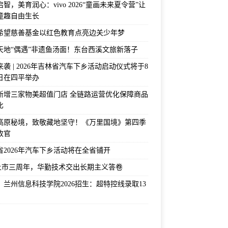
智，美育润心：vivo 2026“童画未来夏令营”让
童趣自由生长
希望慈善基金以红色教育点亮边关少年梦
天地“偶遇”非遗鱼汤面！东台西溪文旅新落子
袭 | 2026年吉林省汽车下乡活动启动仪式将于8
2日在四平举办
新增三家物美超值门店 全链路运营优化保障商品
比
高原秘境，致敬藏地坚守！《万里国境》第四季
收官
省2026年汽车下乡活动将在全省铺开
上市三周年，华勤技术交出长期主义答卷
！兰州信息科技学院2026招生：超特控线录取13