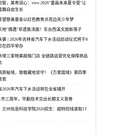
智，美育润心：vivo 2026“童画未来夏令营”让
童趣自由生长
希望慈善基金以红色教育点亮边关少年梦
天地“偶遇”非遗鱼汤面！东台西溪文旅新落子
袭 | 2026年吉林省汽车下乡活动启动仪式将于8
2日在四平举办
新增三家物美超值门店 全链路运营优化保障商品
比
高原秘境，致敬藏地坚守！《万里国境》第四季
收官
省2026年汽车下乡活动将在全省铺开
上市三周年，华勤技术交出长期主义答卷
！兰州信息科技学院2026招生：超特控线录取13