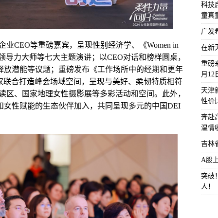
科技启
童真
广发
CEO等重磅嘉宾，呈现性别经济学、《Women in
在新
读、对话国际领导力大师等七大主题演讲；以CEO对话和榜样圆桌，
重磅来
性释放潜能等议题；重磅发布《工作场所中的经期和更年
月1
美家联合打造峰会场域空间，呈现与美好、柔韧特质相符
天津
读区、国家地理女性摄影展等多彩活动和空间。此外，
性价
和女性赋能的生态伙伴加入，共同呈现多元的中国DEI
奔赴
温情
吉林
A股
突破
人！