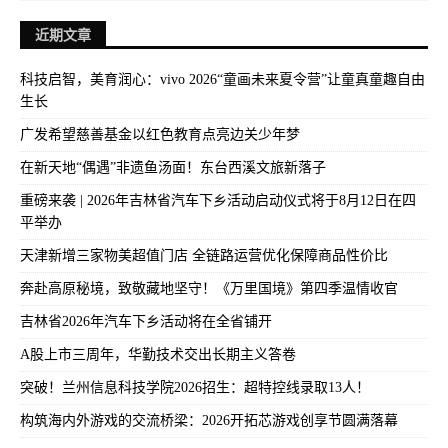
近期文章
科技启智，美育润心：vivo 2026“童画未来夏令营”让童真童趣自由
生长
广发希望慈善基金以红色教育点亮边关少年梦
在新天地“偶遇”非遗鱼汤面！东台西溪文旅新落子
重磅来袭 | 2026年吉林省汽车下乡活动启动仪式将于8月12日在四
平举办
天津新增三家物美超值门店 全链路运营优化保障商品性价比
奔赴高原秘境，致敬藏地坚守！《万里国境》第四季温情收官
吉林省2026年汽车下乡活动将在全省铺开
A股上市三周年，华勤技术交出长期主义答卷
突破！兰州信息科技学院2026招生：超特控线录取13人！
构筑海内外游戏的交流桥梁：2026开拓芯游戏创享节圆满落幕