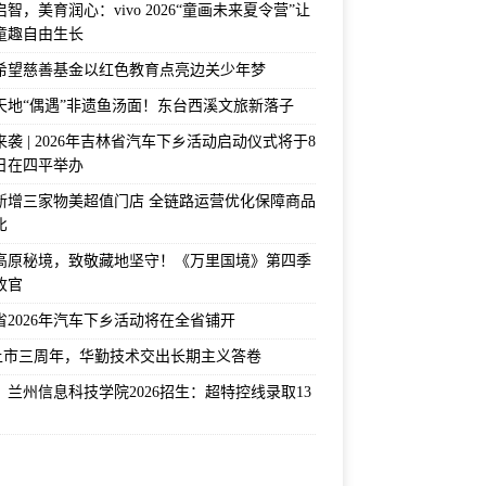
智，美育润心：vivo 2026“童画未来夏令营”让
童趣自由生长
希望慈善基金以红色教育点亮边关少年梦
天地“偶遇”非遗鱼汤面！东台西溪文旅新落子
袭 | 2026年吉林省汽车下乡活动启动仪式将于8
2日在四平举办
新增三家物美超值门店 全链路运营优化保障商品
比
高原秘境，致敬藏地坚守！《万里国境》第四季
收官
省2026年汽车下乡活动将在全省铺开
上市三周年，华勤技术交出长期主义答卷
！兰州信息科技学院2026招生：超特控线录取13