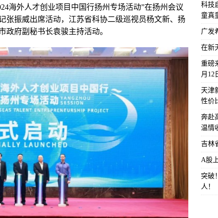
科技启
024海外人才创业项目中国行扬州专场活动”在扬州会议
童真
记张振威出席活动，江苏省科协二级巡视员杨文新、扬
市政府副秘书长袁骏主持活动。
广发
在新
重磅来
月1
天津
性价
奔赴
温情
吉林
A股
突破
人！