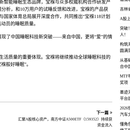
新智能睡眠生态品牌，宝褓与众多权威机构合作研发产
据分析，和10万用户的试睡反馈和改进，宝褓的产品获
吉林
国家体育总局展开深度合作，共同推出“宝褓118计划
A股
运动员的睡眠质量。
突破
人！
展现了中国睡眠科技新突破——来自中国，更将“爱”的情
构筑
圆满
生活质量的重要体现。宝褓将继续推动全球睡眠科技的
从基
褓般好睡眠”。
合中
MT
奖项
墨迹
平台
202
下一篇
汽车
汇聚A股核心资产，南方中证A500ETF（159352）持续获
懂角
资金流入