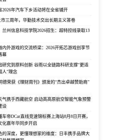
省2026年汽车下乡活动将在全省铺开
上市三周年，华勤技术交出长期主义答卷
！兰州信息科技学院2026招生：超特控线录取13
海内外游戏的交流桥梁：2026开拓芯游戏创享节
落幕
础研究到原料创新 谷雨以全链路科研支撑“更适
国人”理念
F明德荣获《理财周刊》颁发的“杰出卓越赞助商”
天气携手西藏航空 启动高高原航空智能气象预警
建设
6懂车帝DCar直线竞速锦标赛上海站8月8日开赛，
文化嘉年华同步开启
色的深度，更懂理想家的维度：日丰携手品牌大