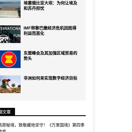
埃塞俄比亚大坝：为何让埃及
和苏丹担忧
IMF称黎巴嫩经济危机因既得
利益而恶化
东盟峰会及其加强区域贸易的
势头
非洲如何来实现数字经济目标
期文章
高原秘境，致敬藏地坚守！《万里国境》第四季
收官