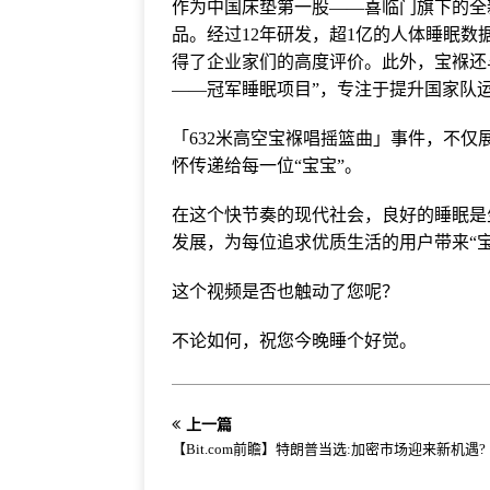
作为中国床垫第一股——喜临门旗下的全
品。经过12年研发，超1亿的人体睡眠数
得了企业家们的高度评价。此外，宝褓还与
——冠军睡眠项目”，专注于提升国家队
「632米高空宝褓唱摇篮曲」事件，不仅
怀传递给每一位“宝宝”。
在这个快节奏的现代社会，良好的睡眠是
发展，为每位追求优质生活的用户带来“宝
这个视频是否也触动了您呢？
不论如何，祝您今晚睡个好觉。
上一篇
【Bit.com前瞻】特朗普当选:加密市场迎来新机遇?