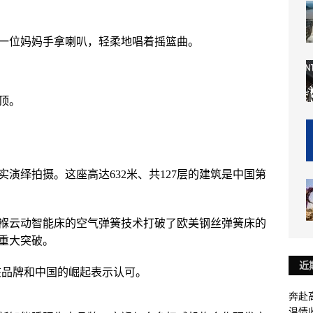
一位妈妈手拿喇叭，轻柔地唱着摇篮曲。
顶。
演绎拍摄。这座高达632米、共127层的建筑是中国第
褓云动智能床的空气弹簧技术打破了欧美钢丝弹簧床的
重大突破。
近
该品牌和中国的崛起表示认可。
奔赴
温情