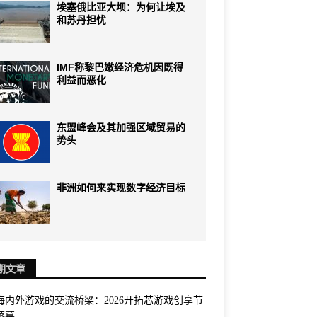
埃塞俄比亚大坝：为何让埃及
和苏丹担忧
IMF称黎巴嫩经济危机因既得
利益而恶化
东盟峰会及其加强区域贸易的
势头
非洲如何来实现数字经济目标
期文章
海内外游戏的交流桥梁：2026开拓芯游戏创享节
落幕