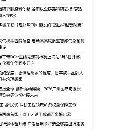
础研究到原料创新 谷雨以全链路科研支撑“更适
国人”理念
F明德荣获《理财周刊》颁发的“杰出卓越赞助商”
天气携手西藏航空 启动高高原航空智能气象预警
建设
6懂车帝DCar直线竞速锦标赛上海站8月8日开赛，
文化嘉年华同步开启
色的深度，更懂理想家的维度：日丰携手品牌大
阳共筑理想家
链接全球·创新驱动健康，2026广州医疗与健康
博览会等你“链”接未来
施策解民忧 深耕工程领域薪资权益保障工作
基西南首家非遗工艺馆于成都万象城启幕
出行迎体验升级 广发信用卡打造全链路出行服务