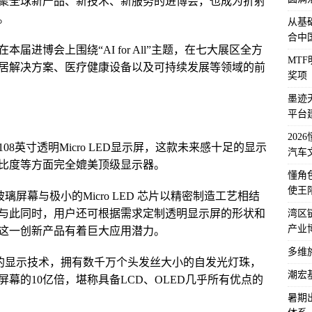
聚全球新产品、新技术、新服务的进博会，也成为折射
。
从基
合中
进博会上围绕“AI for All”主题，在七大展区全方
MT
居解决方案、医疗健康设备以及可持续发展等领域的前
奖项
墨迹
平台
202
8英寸透明Micro LED显示屏，这款未来感十足的显示
汽车
比度等方面完全媲美顶级显示器。
懂角
使王
玻璃屏幕与极小的Micro LED 芯片以精密制造工艺相结
与此同时，用户还可根据需求定制透明显示屏的形状和
湾区
产业
这一创新产品有着巨大应用潜力。
多维
未来的显示技术，拥有数千万个头发丝大小的自发光灯珠，
潮宏
幕的10亿倍，堪称具备LCD、OLED几乎所有优点的
暑期