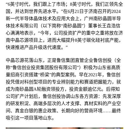
“6英寸时代，我们跟上了市场；8英寸时代，我们正领先全
国，并达到世界先进水平。”在6月21日于济南召开的2024
新一代半导体晶体技术及应用大会上，广州南砂晶圆半导
体技术有限公司（以下简称“南砂晶圆”）董事长王垚浩信
心满满地表示，“今年，公司投资扩产的重中之重将放在济
南中晶芯源项目上，进而大幅提升8英寸碳化硅衬底产能，
快速推进产品升级迭代速度。”
中晶芯源花落山东，正是鲁信集团直管企业鲁信创投（全
称“鲁信创业投资集团股份有限公司”）积极为山东省高质
量招商引资搭建“桥梁”的典型案例。早在2021年，鲁信创
投凭借对科创型项目的专业辨别能力和赛道把握能力，就
成为南砂晶圆A轮融资领投方，投资金额逾亿元。后得知
公司扩产计划后，鲁信创投协调山东各方资源：先发深厚
的研发积淀、高端多层次的人才支撑、真材实料的产业空
间、真金白银的惠企政策、长期向好的营商环境……最终
吸引这一项目落地山东。