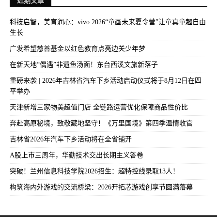
近期文章
科技启智，美育润心：vivo 2026“童画未来夏令营”让童真童趣自由
生长
广发希望慈善基金以红色教育点亮边关少年梦
在新天地“偶遇”非遗鱼汤面！东台西溪文旅新落子
重磅来袭 | 2026年吉林省汽车下乡活动启动仪式将于8月12日在四
平举办
天津新增三家物美超值门店 全链路运营优化保障商品性价比
奔赴高原秘境，致敬藏地坚守！《万里国境》第四季温情收官
吉林省2026年汽车下乡活动将在全省铺开
A股上市三周年，华勤技术交出长期主义答卷
突破！兰州信息科技学院2026招生：超特控线录取13人！
构筑海内外游戏的交流桥梁：2026开拓芯游戏创享节圆满落幕