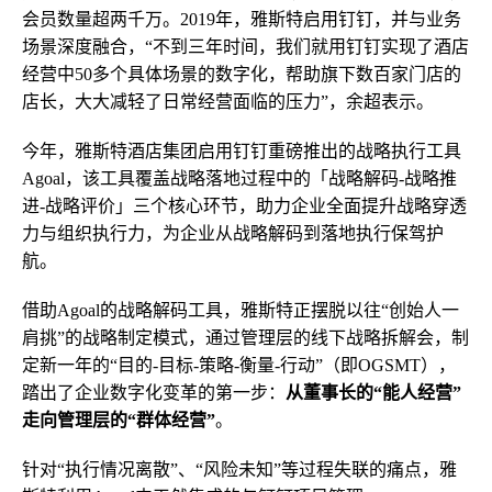
会员数量超两千万。2019年，雅斯特启用钉钉，并与业务
场景深度融合，“不到三年时间，我们就用钉钉实现了酒店
经营中50多个具体场景的数字化，帮助旗下数百家门店的
店长，大大减轻了日常经营面临的压力”，余超表示。
今年，雅斯特酒店集团启用钉钉重磅推出的战略执行工具
Agoal，该工具覆盖战略落地过程中的「战略解码-战略推
进-战略评价」三个核心环节，助力企业全面提升战略穿透
力与组织执行力，为企业从战略解码到落地执行保驾护
航。
借助Agoal的战略解码工具，雅斯特正摆脱以往“创始人一
肩挑”的战略制定模式，通过管理层的线下战略拆解会，制
定新一年的“目的-目标-策略-衡量-行动”（即OGSMT），
踏出了企业数字化变革的第一步：
从董事长的“能人经营”
走向管理层的“群体经营”
。
针对“执行情况离散”、“风险未知”等过程失联的痛点，雅