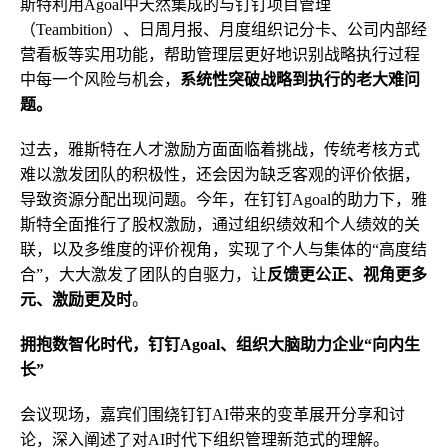
斯特利用Agoal中天然集成的与钉钉项目管理
（Teambition）、日周月报、月度组织记分卡、公司内部经
营看板等实用功能，帮助管理层更好地识别战略执行过程
中每一个风险与机会，
系统性突破战略到执行的老大难问
题。
过去，雅斯特在人才激励方面面临着挑战，传统考核方式
难以激发团队的积极性，还会因为缺乏客观的评价依据，
导致资源分配出现问题。今年，在钉钉Agoal的助力下，雅
斯特全面推行了股权激励，通过组织绩效和个人绩效的关
联，以及多维度的评价视角，实现了个人与集体的“高度结
合”，大大激发了团队的自驱力，让
反馈更公正、视角更多
元、激励更及时
。
拥抱数智化时代，钉钉A
goal
、
组织大脑
助力企业“向内生
长”
会议现场，嘉宾们围绕钉钉AI带来的变革展开分享和讨
论，深入阐述了对AI时代下组织管理新范式的理解。