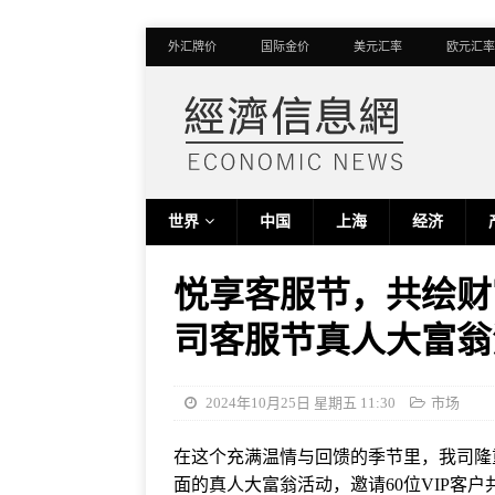
外汇牌价
国际金价
美元汇率
欧元汇率
世界
中国
上海
经济
悦享客服节，共绘财
司客服节真人大富翁
2024年10月25日 星期五 11:30
市场
在这个充满温情与回馈的季节里，我司隆
面的真人大富翁活动，邀请60位VIP客