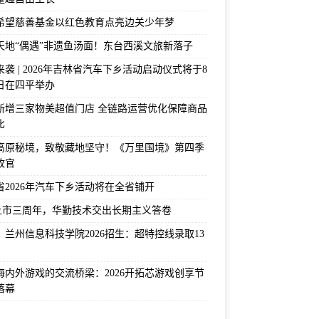
希望慈善基金以红色教育点亮边关少年梦
天地“偶遇”非遗鱼汤面！东台西溪文旅新落子
袭 | 2026年吉林省汽车下乡活动启动仪式将于8
2日在四平举办
新增三家物美超值门店 全链路运营优化保障商品
比
高原秘境，致敬藏地坚守！《万里国境》第四季
收官
省2026年汽车下乡活动将在全省铺开
上市三周年，华勤技术交出长期主义答卷
！兰州信息科技学院2026招生：超特控线录取13
海内外游戏的交流桥梁：2026开拓芯游戏创享节
落幕