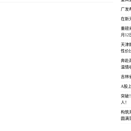
广发
在新
重磅来
月1
天津
性价
奔赴
温情
吉林
A股
突破
人！
构筑
圆满