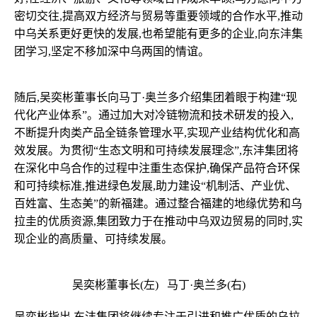
密切交往,提高双方经济与贸易等重要领域的合作水平,推动
中乌关系更好更快的发展,也希望能有更多的企业,向东沣集
团学习,坚定不移加深中乌两国的情谊。
随后,吴奕彬董事长向马丁·奥兰多介绍集团着眼于构建“现
代化产业体系”。通过加大对冷链物流和技术研发的投入,
不断提升肉类产品全链条管理水平,实现产业结构优化和高
效发展。为贯彻“生态文明和可持续发展理念”,东沣集团将
在深化中乌合作的过程中注重生态保护,确保产品符合环保
和可持续标准,推进绿色发展,助力建设“机制活、产业优、
百姓富、生态美”的新福建。通过整合福建的地缘优势和乌
拉圭的优质资源,集团致力于在推动中乌双边贸易的同时,实
现企业的高质量、可持续发展。
吴奕彬董事长(左) 马丁·奥兰多(右)
吴奕彬指出,东沣集团将继续专注于引进和推广优质的乌拉