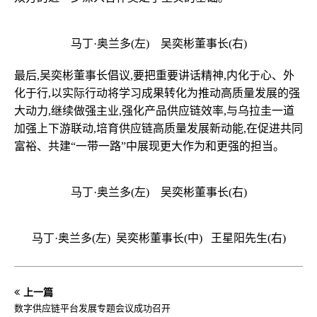
马丁·奥兰多(左) 吴奕彬董事长(右)
最后,吴奕彬董事长倡议,要把重要讲话精神,内化于心、外
化于行,以实际行动将学习成果转化为推动高质量发展的强
大动力,继续做强主业,强化产品供应链效率,与乌拉圭一道
加强上下游联动,培育供应链高质量发展新动能,在促进共同
富裕、共建“一带一路”中展现更大作为和更强的担当。
马丁·奥兰多(左) 吴奕彬董事长(右)
马丁·奥兰多(左) 吴奕彬董事长(中) 王星阳先生(右)
上一篇
数字供应链平台发展专题会议成功召开