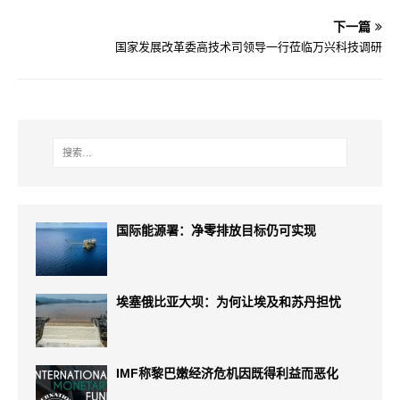
下一篇
国家发展改革委高技术司领导一行莅临万兴科技调研
国际能源署：净零排放目标仍可实现
埃塞俄比亚大坝：为何让埃及和苏丹担忧
IMF称黎巴嫩经济危机因既得利益而恶化