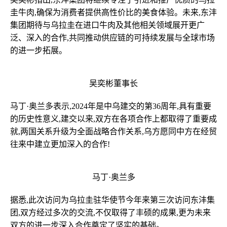
圭牛肉,确保为消费者提供高性价比的美食体验。未来,东沣
集团期待与乌拉圭在进口牛肉及其他相关领域展开更广
泛、深入的合作,共同推动供应链的可持续发展与全球市场
的进一步拓展。
吴奕彬董事长
马丁·奥兰多表示,2024年是中乌建交的第36周年,具有重要
的历史性意义,建交以来,双方在各项合作上都取得了重要成
就,两国关系升级为全面战略合作关系,乌方愿同中方在经贸
往来中建立更加深入的合作!
马丁·奥兰多
据悉,此次访问为乌拉圭驻华使节今年来第三次访问东沣集
团,双方经过多次的交流,不仅取得了丰硕的成果,更为未来
双方的进一步深入合作奠定了坚实的基础。