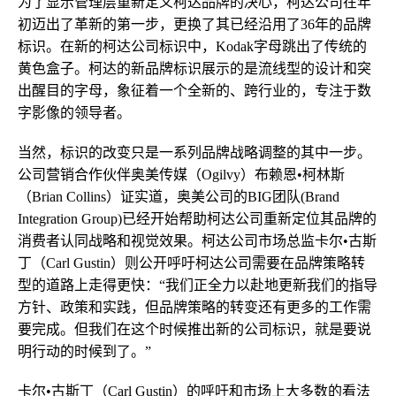
为了显示管理层重新定义柯达品牌的决心，柯达公司在年
初迈出了革新的第一步，更换了其已经沿用了36年的品牌
标识。在新的柯达公司标识中，Kodak字母跳出了传统的
黄色盒子。柯达的新品牌标识展示的是流线型的设计和突
出醒目的字母，象征着一个全新的、跨行业的，专注于数
字影像的领导者。
当然，标识的改变只是一系列品牌战略调整的其中一步。
公司营销合作伙伴奥美传媒（Ogilvy）布赖恩•柯林斯
（Brian Collins）证实道，奥美公司的BIG团队(Brand
Integration Group)已经开始帮助柯达公司重新定位其品牌的
消费者认同战略和视觉效果。柯达公司市场总监卡尔•古斯
丁（Carl Gustin）则公开呼吁柯达公司需要在品牌策略转
型的道路上走得更快：“我们正全力以赴地更新我们的指导
方针、政策和实践，但品牌策略的转变还有更多的工作需
要完成。但我们在这个时候推出新的公司标识，就是要说
明行动的时候到了。”
卡尔•古斯丁（Carl Gustin）的呼吁和市场上大多数的看法