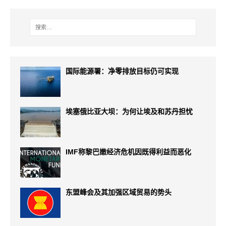
国际能源署：净零排放目标仍可实现
埃塞俄比亚大坝：为何让埃及和苏丹担忧
IMF称黎巴嫩经济危机因既得利益而恶化
东盟峰会及其加强区域贸易的势头