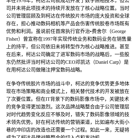
早在1976年，柯达公司就成功开发了数字照相技术，但公
司并未将此项技术的持续开发放在了核心战略位置。当时
公司管理层顾及到柯达在传统胶片市场的庞大投资和全球
存在，担心推动数码相机等产品会伤害传统胶卷市场既有
优势和利润。虽说前任首席执行官乔治•费舍尔（George
Fisher）曾宣称在1997年实现传统业务和数码业务在销售量
上的持平，但公司依旧未将转型作为核心战略推进。甚至
在后来，柯达公司确定了进军数码市场的战略后，一些股
东仍然批评当时柯达公司的CEO邓凯达（Daniel Carp）是
在用柯达公司做赌注押宝数码战略。
在争夺传统胶片市场的战斗中，柯达的竞争优势更多地体
现在市场策略和商业模式上，相关替代技术的开发被放在
了次要位置。但在IT背景下的数码影像市场中，关键技术
的竞争变得更加激烈。这次品牌战略整合由于公司管理层
对时代趋势变化反应不够及时，错失了数码影像领域的技
术领先优势。好在柯达传统的营销渠道，比如遍布大街小
巷的冲印店的改造也还需要一个过程。如此一来，无疑将
成为了柯达品牌战略整合的切入点和发动机。