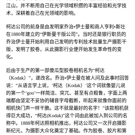
江山，并不断用自己在光学领域积攒的丰富经验和光学技
术，深耕着自己在光领域的影响。
柯达公司的前身是由发明家乔治•伊士曼和商人亨利•斯壮
在1880年建立的“伊斯曼干版公司”。当时还是银行职员的
乔治伊士曼开始利用自己发明的专利技术批量生产摄影干
版，发明了胶卷，从此摄影行业便开始发生革命性的变
化。
后由于生产的第一部傻瓜型胶卷相机名为“柯达
（Kodak）”，遂改名。乔治•伊士曼在被人问及此事时回答
说：“从语言学上说，‘柯达（Kodak）’这个词就像婴儿说
的第一个‘goo’一样简洁、突兀、甚至有点粗鲁，字面上两
端都由坚定不妥协的辅音字母截断，听起来就像你面前的
相机快门声一样干脆。这不就是最好的名字！”该款相机获
得巨大成功，“柯达(Kodak)”这个词由此被加入到公司的名
称中。1888年柯达照相机推出，柯达公司又一次开启摄影
新纪元，为摄影大众化奠定了基础。作为胶卷、胶片和第