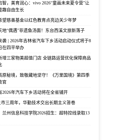
智，美育润心：vivo 2026“童画未来夏令营”让
童趣自由生长
希望慈善基金以红色教育点亮边关少年梦
天地“偶遇”非遗鱼汤面！东台西溪文旅新落子
袭 | 2026年吉林省汽车下乡活动启动仪式将于8
2日在四平举办
新增三家物美超值门店 全链路运营优化保障商品
比
高原秘境，致敬藏地坚守！《万里国境》第四季
收官
省2026年汽车下乡活动将在全省铺开
上市三周年，华勤技术交出长期主义答卷
！兰州信息科技学院2026招生：超特控线录取13