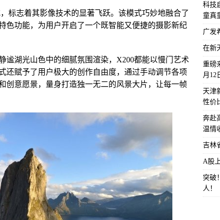
科技启
影模式，标志着其影像技术的显著飞跃。该模式巧妙地融合了
童真
特色功能，为用户开启了一个既智能又便捷的摄影新纪
广发
在新
静谧湖光山色中的细腻氛围渲染，X200都能以慢门艺术
重磅来
式还赋予了用户极大的创作自由度，通过手动调节各项
月1
和创意愿景，量身打造独一无二的风景大片，让每一帧
天津
性价
奔赴
温情
吉林
A股
突破
人！