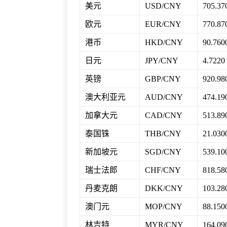
美元
USD/CNY
705.37
欧元
EUR/CNY
770.87
港币
HKD/CNY
90.760
日元
JPY/CNY
4.7220
英镑
GBP/CNY
920.98
澳大利亚元
AUD/CNY
474.19
加拿大元
CAD/CNY
513.89
泰国铢
THB/CNY
21.030
新加坡元
SGD/CNY
539.10
瑞士法郎
CHF/CNY
818.58
丹麦克朗
DKK/CNY
103.28
澳门元
MOP/CNY
88.150
林吉特
MYR/CNY
164.09